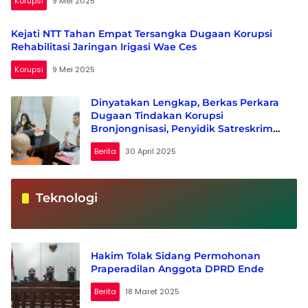
Korupsi
9 Mei 2025
Kejati NTT Tahan Empat Tersangka Dugaan Korupsi
Rehabilitasi Jaringan Irigasi Wae Ces
Korupsi
9 Mei 2025
Dinyatakan Lengkap, Berkas Perkara
Dugaan Tindakan Korupsi
Bronjongnisasi, Penyidik Satreskrim
Polres Ende Serahkan Tersangka CS
Berita
30 April 2025
alias J Ke JPU
Teknologi
Hakim Tolak Sidang Permohonan
Praperadilan Anggota DPRD Ende
Berita
18 Maret 2025