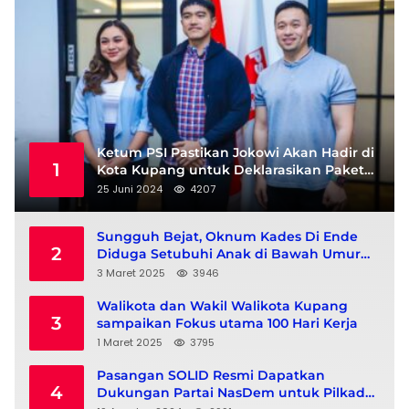
Ketum PSI Pastikan Jokowi Akan Hadir di
1
Kota Kupang untuk Deklarasikan Paket
Dr Christian Widodo dan Serena Francis
25 Juni 2024
4207
Sungguh Bejat, Oknum Kades Di Ende
2
Diduga Setubuhi Anak di Bawah Umur
hingga Hamil
3 Maret 2025
3946
Walikota dan Wakil Walikota Kupang
3
sampaikan Fokus utama 100 Hari Kerja
1 Maret 2025
3795
Pasangan SOLID Resmi Dapatkan
4
Dukungan Partai NasDem untuk Pilkada