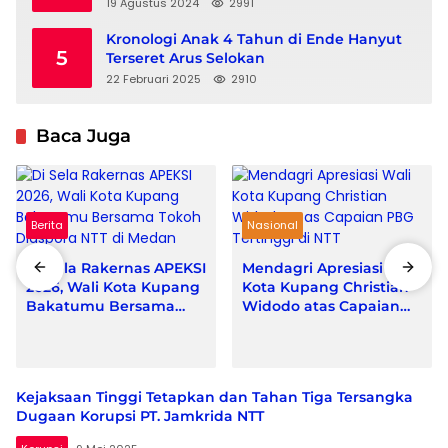
Sabu Raijua 2024-2029
19 Agustus 2024
2991
Kronologi Anak 4 Tahun di Ende Hanyut
5
Terseret Arus Selokan
22 Februari 2025
2910
Baca Juga
Berita
Nasional
Di Sela Rakernas APEKSI
Mendagri Apresiasi Wali
2026, Wali Kota Kupang
Kota Kupang Christian
Bakatumu Bersama
Widodo atas Capaian
Tokoh Diaspora NTT di
PBG Tertinggi di NTT
Medan
Kejaksaan Tinggi Tetapkan dan Tahan Tiga Tersangka
Dugaan Korupsi PT. Jamkrida NTT