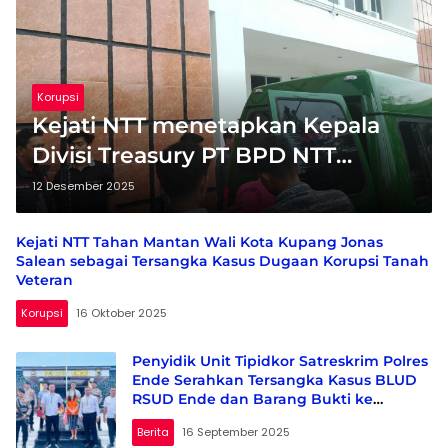
Korupsi
Kejati NTT menetapkan Kepala
Divisi Treasury PT BPD NTT
sebagai Tersangka kasus dugaan
12 Desember 2025
korupsi
Kejati NTT Tahan Mantan Wali Kota Kupang Jonas
Salean sebagai Tersangka Kasus Dugaan Korupsi Tanah
Veteran
Korupsi
16 Oktober 2025
Penyidik Unit Tipidkor Satreskrim Polres
Ende Serahkan Tersangka Kasus BLUD
RSUD Ende dan Barang Bukti ke
Kejaksaan
Berita
16 September 2025