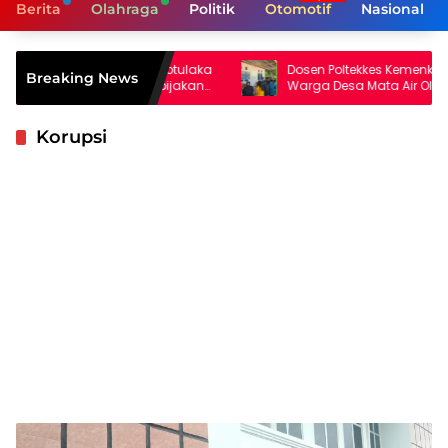
Berita
Olahraga
Politik
Otomotif
Nasional
ra di Mbotulaka
Dosen Poltekkes Kemenkes Kupang Latih
Breaking News
alam Kebijakan
Warga Desa Mata Air Olah Kelor dan
Kunyit Jadi Produk Bernilai Ekonomi
Korupsi