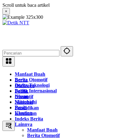
Langsung
Scroll untuk baca artikel
ke
×
konten
Manfaat Buah
Berita Otomotif
Berita
Berita Teknologi
Olahraga
Berita Internasional
Politik
Nissan
Otomotif
Mitsubishi
Nasional
Rusia
Pendidikan
Ukraina
Kesehatan
Indeks Berita
Lainnya
Manfaat Buah
Berita Otomotif