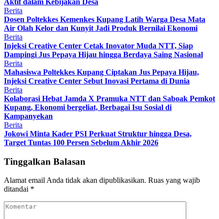
Aktif dalam Kebijakan Desa
Berita
Dosen Poltekkes Kemenkes Kupang Latih Warga Desa Mata
Air Olah Kelor dan Kunyit Jadi Produk Bernilai Ekonomi
Berita
Injeksi Creative Center Cetak Inovator Muda NTT, Siap
Dampingi Jus Pepaya Hijau hingga Berdaya Saing Nasional
Berita
Mahasiswa Poltekkes Kupang Ciptakan Jus Pepaya Hijau,
Injeksi Creative Center Sebut Inovasi Pertama di Dunia
Berita
Kolaborasi Hebat Jamda X Pramuka NTT dan Saboak Pemkot
Kupang, Ekonomi bergeliat, Berbagai Isu Sosial di
Kampanyekan
Berita
Jokowi Minta Kader PSI Perkuat Struktur hingga Desa,
Target Tuntas 100 Persen Sebelum Akhir 2026
Tinggalkan Balasan
Alamat email Anda tidak akan dipublikasikan.
Ruas yang wajib
ditandai
*