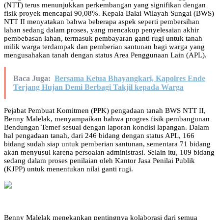
(NTT) terus menunjukkan perkembangan yang signifikan dengan
fisik proyek mencapai 90,08%. Kepala Balai Wilayah Sungai (BWS)
NTT II menyatakan bahwa beberapa aspek seperti pembersihan
lahan sedang dalam proses, yang mencakup penyelesaian akhir
pembebasan lahan, termasuk pembayaran ganti rugi untuk tanah
milik warga terdampak dan pemberian santunan bagi warga yang
mengusahakan tanah dengan status Area Penggunaan Lain (APL).
Baca Juga:
Bersama Ketua Bhayangkari, Kapolres Ende
Terjang Hujan Demi Berbagi Takjil kepada Warga
Pejabat Pembuat Komitmen (PPK) pengadaan tanah BWS NTT II,
Benny Malelak, menyampaikan bahwa progres fisik pembangunan
Bendungan Temef sesuai dengan laporan kondisi lapangan. Dalam
hal pengadaan tanah, dari 246 bidang dengan status APL, 166
bidang sudah siap untuk pemberian santunan, sementara 71 bidang
akan menyusul karena persoalan administrasi. Selain itu, 109 bidang
sedang dalam proses penilaian oleh Kantor Jasa Penilai Publik
(KJPP) untuk menentukan nilai ganti rugi.
Benny Malelak menekankan pentingnya kolaborasi dari semua