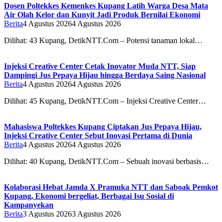
Dosen Poltekkes Kemenkes Kupang Latih Warga Desa Mata
Air Olah Kelor dan Kunyit Jadi Produk Bernilai Ekonomi
Berita
4 Agustus 2026
4 Agustus 2026
Dilihat: 43 Kupang, DetikNTT.Com – Potensi tanaman lokal…
Injeksi Creative Center Cetak Inovator Muda NTT, Siap
Dampingi Jus Pepaya Hijau hingga Berdaya Saing Nasional
Berita
4 Agustus 2026
4 Agustus 2026
Dilihat: 45 Kupang, DetikNTT.Com – Injeksi Creative Center…
Mahasiswa Poltekkes Kupang Ciptakan Jus Pepaya Hijau,
Injeksi Creative Center Sebut Inovasi Pertama di Dunia
Berita
4 Agustus 2026
4 Agustus 2026
Dilihat: 40 Kupang, DetikNTT.Com – Sebuah inovasi berbasis…
Kolaborasi Hebat Jamda X Pramuka NTT dan Saboak Pemkot
Kupang, Ekonomi bergeliat, Berbagai Isu Sosial di
Kampanyekan
Berita
3 Agustus 2026
3 Agustus 2026