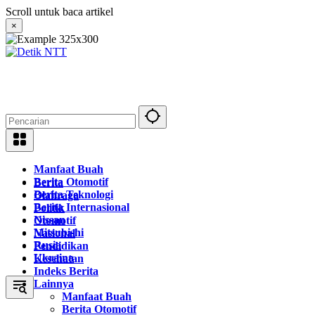
Langsung
Scroll untuk baca artikel
ke
×
konten
Manfaat Buah
Berita Otomotif
Berita
Berita Teknologi
Olahraga
Berita Internasional
Politik
Nissan
Otomotif
Mitsubishi
Nasional
Rusia
Pendidikan
Ukraina
Kesehatan
Indeks Berita
Lainnya
Manfaat Buah
Berita Otomotif