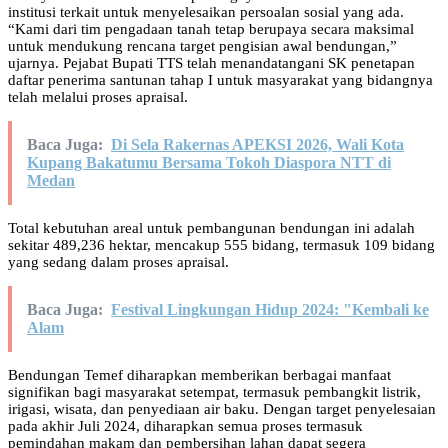
institusi terkait untuk menyelesaikan persoalan sosial yang ada.
“Kami dari tim pengadaan tanah tetap berupaya secara maksimal
untuk mendukung rencana target pengisian awal bendungan,”
ujarnya. Pejabat Bupati TTS telah menandatangani SK penetapan
daftar penerima santunan tahap I untuk masyarakat yang bidangnya
telah melalui proses apraisal.
Baca Juga:
Di Sela Rakernas APEKSI 2026, Wali Kota
Kupang Bakatumu Bersama Tokoh Diaspora NTT di
Medan
Total kebutuhan areal untuk pembangunan bendungan ini adalah
sekitar 489,236 hektar, mencakup 555 bidang, termasuk 109 bidang
yang sedang dalam proses apraisal.
Baca Juga:
Festival Lingkungan Hidup 2024: "Kembali ke
Alam
Bendungan Temef diharapkan memberikan berbagai manfaat
signifikan bagi masyarakat setempat, termasuk pembangkit listrik,
irigasi, wisata, dan penyediaan air baku. Dengan target penyelesaian
pada akhir Juli 2024, diharapkan semua proses termasuk
pemindahan makam dan pembersihan lahan dapat segera