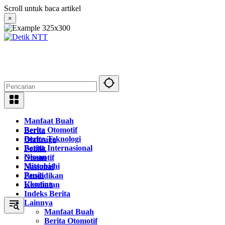
Langsung
Scroll untuk baca artikel
ke
×
konten
Manfaat Buah
Berita Otomotif
Berita
Berita Teknologi
Olahraga
Berita Internasional
Politik
Nissan
Otomotif
Mitsubishi
Nasional
Rusia
Pendidikan
Ukraina
Kesehatan
Indeks Berita
Lainnya
Manfaat Buah
Berita Otomotif