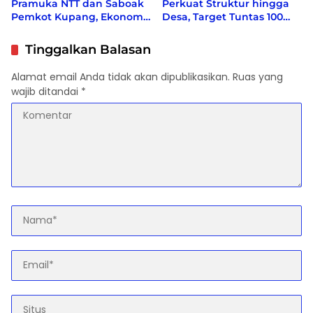
Pramuka NTT dan Saboak
Perkuat Struktur hingga
Pemkot Kupang, Ekonomi
Desa, Target Tuntas 100
bergeliat, Berbagai Isu
Persen Sebelum Akhir
Sosial di Kampanyekan
2026
Tinggalkan Balasan
Alamat email Anda tidak akan dipublikasikan.
Ruas yang
wajib ditandai
*