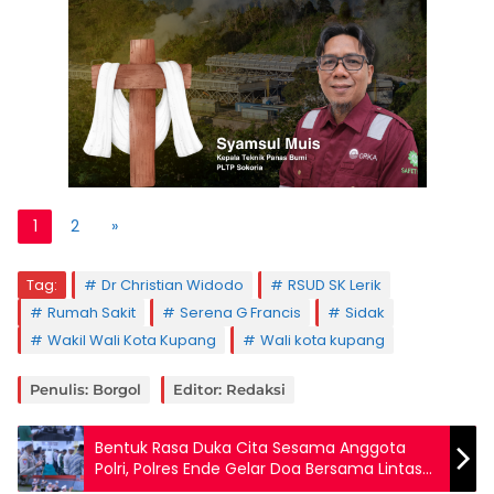
1
2
»
Tag:
Dr Christian Widodo
RSUD SK Lerik
Rumah Sakit
Serena G Francis
Sidak
Wakil Wali Kota Kupang
Wali kota kupang
Penulis: Borgol
Editor: Redaksi
Bentuk Rasa Duka Cita Sesama Anggota
Polri, Polres Ende Gelar Doa Bersama Lintas
Agama