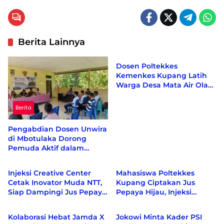
Berita Lainnya
Berita
Dosen Poltekkes
Kemenkes Kupang Latih
Warga Desa Mata Air Olah
Kelor dan Kunyit Jadi
Produk Bernilai Ekonomi
Berita
Pengabdian Dosen Unwira
di Mbotulaka Dorong
Pemuda Aktif dalam
Berita
Berita
Kebijakan Desa
Injeksi Creative Center
Mahasiswa Poltekkes
Cetak Inovator Muda NTT,
Kupang Ciptakan Jus
Siap Dampingi Jus Pepaya
Pepaya Hijau, Injeksi
Berita
Berita
Hijau hingga Berdaya
Creative Center Sebut
Saing Nasional
Inovasi Pertama di Dunia
Kolaborasi Hebat Jamda X
Jokowi Minta Kader PSI