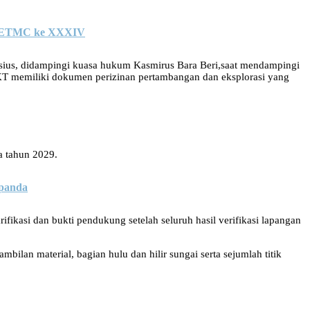
IV ETMC ke XXXIV
nsius, didampingi kuasa hukum Kasmirus Bara Beri,saat mendampingi
T memiliki dokumen perizinan pertambangan dan eksplorasi yang
a tahun 2029.
panda
asi dan bukti pendukung setelah seluruh hasil verifikasi lapangan
an material, bagian hulu dan hilir sungai serta sejumlah titik