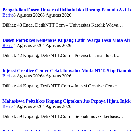
Pengabdian Dosen Unwira di Mbotulaka Dorong Pemuda Aktif 
Berita
8 Agustus 2026
8 Agustus 2026
Dilihat: 48 Ende, DetikNTT.Com – Universitas Katolik Widya…
Dosen Poltekkes Kemenkes Kupang Latih Warga Desa Mata Air 
Berita
4 Agustus 2026
4 Agustus 2026
Dilihat: 42 Kupang, DetikNTT.Com – Potensi tanaman lokal…
Injeksi Creative Center Cetak Inovator Muda NTT, Siap Dampin
Berita
4 Agustus 2026
4 Agustus 2026
Dilihat: 44 Kupang, DetikNTT.Com – Injeksi Creative Center…
Mahasiswa Poltekkes Kupang Ciptakan Jus Pepaya Hijau, Injeks
Berita
4 Agustus 2026
4 Agustus 2026
Dilihat: 39 Kupang, DetikNTT.Com – Sebuah inovasi berbasis…