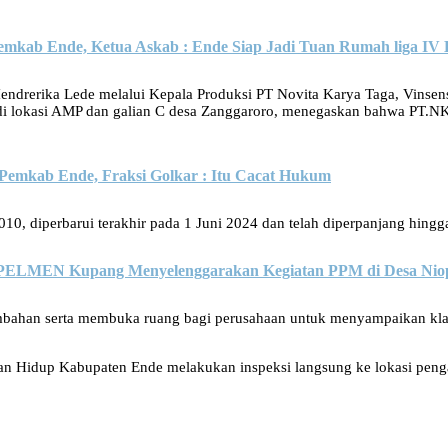
emkab Ende, Ketua Askab : Ende Siap Jadi Tuan Rumah liga 
Hendrerika Lede melalui Kepala Produksi PT Novita Karya Taga, Vinse
 lokasi AMP dan galian C desa Zanggaroro, menegaskan bahwa PT.NK
emkab Ende, Fraksi Golkar : Itu Cacat Hukum
0, diperbarui terakhir pada 1 Juni 2024 dan telah diperpanjang hingg
IPELMEN Kupang Menyelenggarakan Kegiatan PPM di Desa Nio
an serta membuka ruang bagi perusahaan untuk menyampaikan klarifik
 Hidup Kabupaten Ende melakukan inspeksi langsung ke lokasi pengambil