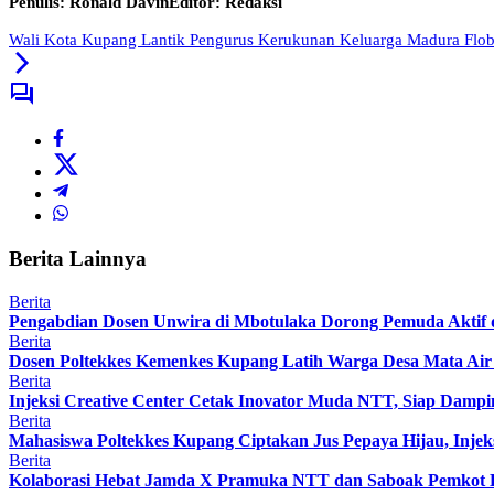
Penulis: Ronald Davin
Editor: Redaksi
Wali Kota Kupang Lantik Pengurus Kerukunan Keluarga Madura Flo
Berita Lainnya
Berita
Pengabdian Dosen Unwira di Mbotulaka Dorong Pemuda Aktif 
Berita
Dosen Poltekkes Kemenkes Kupang Latih Warga Desa Mata Air 
Berita
Injeksi Creative Center Cetak Inovator Muda NTT, Siap Dampin
Berita
Mahasiswa Poltekkes Kupang Ciptakan Jus Pepaya Hijau, Injeks
Berita
Kolaborasi Hebat Jamda X Pramuka NTT dan Saboak Pemkot Ku