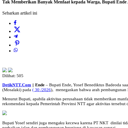
Tak Memberikan Banyak Menfaat kepada Warga, Bupati Ende 
Sebarkan artikel ini
Dilihat:
505
DetikNTT.Com
||
Ende
– Bupati Ende, Yosef Benediktus Badeoda saa
(Mosalaki) pada
( 30 /2026
), menegaskan bahwa arah pembangunan Ka
Menurut Bupati, apabila aktivitas perusahaan tidak memberikan man
rekomendasi kepada Pemerintah Provinsi NTT agar aktivitas tersebut 
Bupati Yosef sendiri juga mengaku kecewa karena PT NKT dinilai tid
perbaikan jalan dan pembangunan bronjong di kawasan sungai.