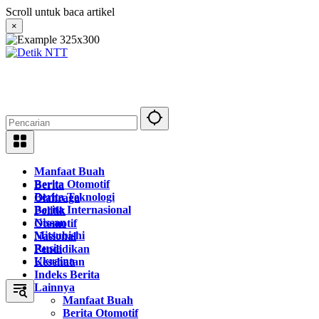
Langsung
Scroll untuk baca artikel
ke
×
konten
Manfaat Buah
Berita Otomotif
Berita
Berita Teknologi
Olahraga
Berita Internasional
Politik
Nissan
Otomotif
Mitsubishi
Nasional
Rusia
Pendidikan
Ukraina
Kesehatan
Indeks Berita
Lainnya
Manfaat Buah
Berita Otomotif