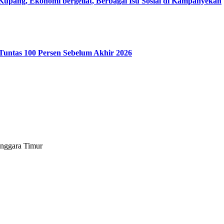
pang, Ekonomi bergeliat, Berbagai Isu Sosial di Kampanyekan
Tuntas 100 Persen Sebelum Akhir 2026
enggara Timur