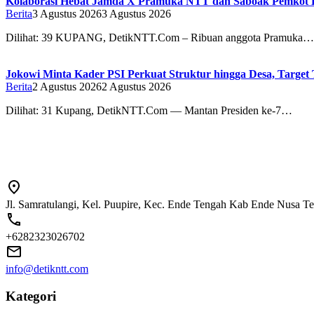
Kolaborasi Hebat Jamda X Pramuka NTT dan Saboak Pemkot Ku
Berita
3 Agustus 2026
3 Agustus 2026
Dilihat: 39 ‎‎KUPANG, DetikNTT.Com – Ribuan anggota Pramuka…
Jokowi Minta Kader PSI Perkuat Struktur hingga Desa, Target 
Berita
2 Agustus 2026
2 Agustus 2026
Dilihat: 31 Kupang, DetikNTT.Com — Mantan Presiden ke-7…
Jl. Samratulangi, Kel. Puupire, Kec. Ende Tengah Kab Ende Nusa T
+6282323026702
info@detikntt.com
Kategori