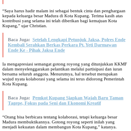
“Saya harus hadir malam ini sebagai bentuk cinta dan penghargaan
kepada keluarga besar Madura di Kota Kupang. Terima kasih atas
kontribusi yang selama ini telah diberikan bagi kemajuan Kota
Kupang,” ujar Christian.
Baca Juga:
Setelah Lengkapi Petunjuk Jaksa, Polres Ende
Kembali Serahkan Berkas Perkara Pt. Yeti Darmawan
Ende Ke - Pihak Jaksa Ende
Ia mengapresiasi semangat gotong royong yang ditunjukkan KKMF
dalam menyelenggarakan pelantikan melalui partisipasi dan iuran
bersama seluruh anggota. Menurutnya, hal tersebut merupakan
wujud nyata kolaborasi yang selama ini terus didorong Pemerintah
Kota Kupang.
Baca Juga:
Pemkot Kupang Siapkan Wajah Baru Taman
Tagepe, Fokus pada Seni dan Ekonomi Kreatif
“Orang bisa berbicara tentang kolaborasi, tetapi keluarga besar
Madura membuktikannya. Gotong royong seperti inilah yang
menjadi kekuatan dalam membangun Kota Kupang,” katanya.