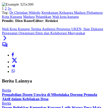
1
2
3
»
Tag:
Dr Christian Widodo
Kerukunan Keluarga Madura Flobamora
Kota Kupang
Madura
Pelantikan
Wali kota kupang
Penulis: Dion Rame
Editor: Redaksi
Wali Kota Kupang Terima Audiensi Pengurus UKEN, Siap Dukung
Penguatan Organisasi Etnis dan Kolaborasi Masyarakat
Berita Lainnya
Berita
Pengabdian Dosen Unwira di Mbotulaka Dorong Pemuda
Aktif dalam Kebijakan Desa
Berita
Dosen Poltekkes Kemenkes Kupang Latih Warga Desa Mata