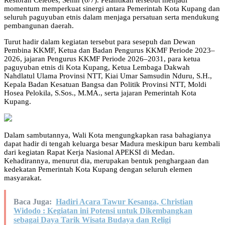
Restoran Celebes, Senin (6/7). Pelantikan tersebut menjadi
momentum memperkuat sinergi antara Pemerintah Kota Kupang dan
seluruh paguyuban etnis dalam menjaga persatuan serta mendukung
pembangunan daerah.
Turut hadir dalam kegiatan tersebut para sesepuh dan Dewan
Pembina KKMF, Ketua dan Badan Pengurus KKMF Periode 2023–
2026, jajaran Pengurus KKMF Periode 2026–2031, para ketua
paguyuban etnis di Kota Kupang, Ketua Lembaga Dakwah
Nahdlatul Ulama Provinsi NTT, Kiai Umar Samsudin Nduru, S.H.,
Kepala Badan Kesatuan Bangsa dan Politik Provinsi NTT, Moldi
Hosea Pelokila, S.Sos., M.MA., serta jajaran Pemerintah Kota
Kupang.
Dalam sambutannya, Wali Kota mengungkapkan rasa bahagianya
dapat hadir di tengah keluarga besar Madura meskipun baru kembali
dari kegiatan Rapat Kerja Nasional APEKSI di Medan.
Kehadirannya, menurut dia, merupakan bentuk penghargaan dan
kedekatan Pemerintah Kota Kupang dengan seluruh elemen
masyarakat.
Baca Juga:
Hadiri Acara Tawur Kesanga, Christian
Widodo : Kegiatan ini Potensi untuk Dikembangkan
sebagai Daya Tarik Wisata Budaya dan Religi