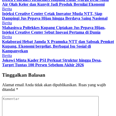
Air Olah Kelor dan Kunyit Jadi Produk Bernilai Ekonomi
Berita
Injeksi Creative Center Cetak Inovator Muda NTT, Siap
Dampingi Jus Pepaya Hijau hingga Berdaya Saing Nasional
Berita
Mahasiswa Poltekkes Kupang Ciptakan Jus Pepaya Hijau,
Injeksi Creative Center Sebut Inovasi Pertama di Dunia
Berita
Kolaborasi Hebat Jamda X Pramuka NTT dan Saboak Pemkot
Kupang, Ekonomi bergeliat, Berbagai Isu Sosial di
Kampanyekan
Berita
Jokowi Minta Kader PSI Perkuat Struktur hingga Desa,
Target Tuntas 100 Persen Sebelum Akhir 2026
Tinggalkan Balasan
Alamat email Anda tidak akan dipublikasikan.
Ruas yang wajib
ditandai
*