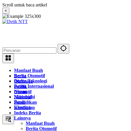
Langsung
Scroll untuk baca artikel
ke
×
konten
Manfaat Buah
Berita Otomotif
Berita
Berita Teknologi
Olahraga
Berita Internasional
Politik
Nissan
Otomotif
Mitsubishi
Nasional
Rusia
Pendidikan
Ukraina
Kesehatan
Indeks Berita
Lainnya
Manfaat Buah
Berita Otomotif