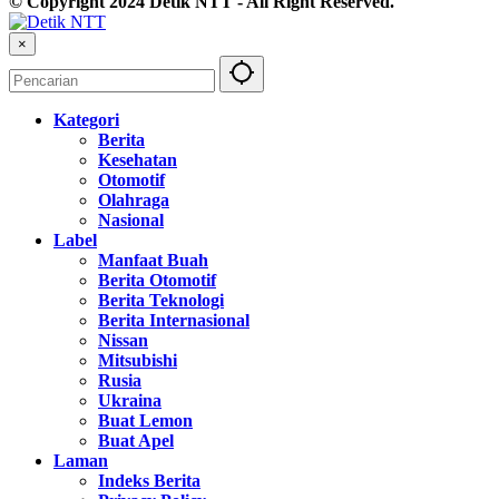
© Copyright 2024 Detik NTT - All Right Reserved.
×
Kategori
Berita
Kesehatan
Otomotif
Olahraga
Nasional
Label
Manfaat Buah
Berita Otomotif
Berita Teknologi
Berita Internasional
Nissan
Mitsubishi
Rusia
Ukraina
Buat Lemon
Buat Apel
Laman
Indeks Berita