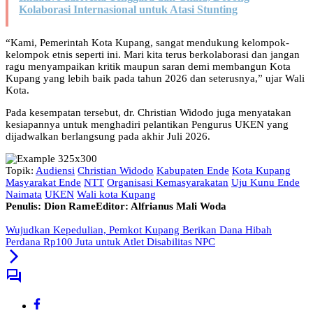
Kolaborasi Internasional untuk Atasi Stunting
“Kami, Pemerintah Kota Kupang, sangat mendukung kelompok-
kelompok etnis seperti ini. Mari kita terus berkolaborasi dan jangan
ragu menyampaikan kritik maupun saran demi membangun Kota
Kupang yang lebih baik pada tahun 2026 dan seterusnya,” ujar Wali
Kota.
Pada kesempatan tersebut, dr. Christian Widodo juga menyatakan
kesiapannya untuk menghadiri pelantikan Pengurus UKEN yang
dijadwalkan berlangsung pada akhir Juli 2026.
Topik:
Audiensi
Christian Widodo
Kabupaten Ende
Kota Kupang
Masyarakat Ende
NTT
Organisasi Kemasyarakatan
Uju Kunu Ende
Naimata
UKEN
Wali kota Kupang
Penulis: Dion Rame
Editor: Alfrianus Mali Woda
Wujudkan Kepedulian, Pemkot Kupang Berikan Dana Hibah
Perdana Rp100 Juta untuk Atlet Disabilitas NPC