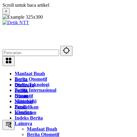
Langsung
Scroll untuk baca artikel
ke
×
konten
Manfaat Buah
Berita Otomotif
Berita
Berita Teknologi
Olahraga
Berita Internasional
Politik
Nissan
Otomotif
Mitsubishi
Nasional
Rusia
Pendidikan
Ukraina
Kesehatan
Indeks Berita
Lainnya
Manfaat Buah
Berita Otomotif