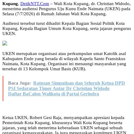
Kupang
,
DetikNTT.Com
– Wali Kota Kupang, dr. Christian Widodo,
menerima audiensi Pengurus Uju Kunu Ende Naimata (UKEN) pada
Selasa (7/7/2026) di Rumah Jabatan Wali Kota Kupang.
Audiensi tersebut turut dihadiri Kepala Bagian Sosial Politik Kota
Kupang, Kepala Bagian Umum Kota Kupang, serta jajaran pengurus
UKEN.
UKEN merupakan organisasi atau perkumpulan umat Katolik asal
Kabupaten Ende yang berada di wilayah Kapela Santo Fransiskus
Naimata, Kota Kupang. Organisasi ini menaungi masyarakat yang
tersebar di 13 Kelompok Umat Basis (KUB).
Baca Juga:
Ratusan Simpatisan dan Seluruh Ketua DPD
PSI Sedaratan Timor Antar Dr Christian Widodo
Daftar BaCalon Walikota di Partai Gerindra
Ketua UKEN, Robert Gesi Raja, menyampaikan apresiasi kepada
Pemerintah Kota Kupang, khususnya Wali Kota Kupang beserta
jajaran, yang telah menerima keberadaan UKEN sebagai sebuah
organisasi kemasyarakatan. Ia juga menegaskan komitmen UKEN