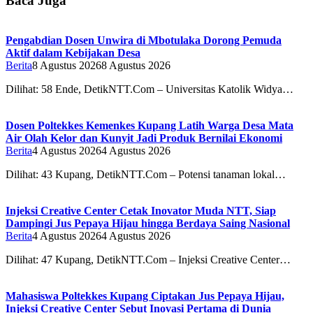
Baca Juga
Pengabdian Dosen Unwira di Mbotulaka Dorong Pemuda
Aktif dalam Kebijakan Desa
Berita
8 Agustus 2026
8 Agustus 2026
Dilihat: 58 Ende, DetikNTT.Com – Universitas Katolik Widya…
Dosen Poltekkes Kemenkes Kupang Latih Warga Desa Mata
Air Olah Kelor dan Kunyit Jadi Produk Bernilai Ekonomi
Berita
4 Agustus 2026
4 Agustus 2026
Dilihat: 43 Kupang, DetikNTT.Com – Potensi tanaman lokal…
Injeksi Creative Center Cetak Inovator Muda NTT, Siap
Dampingi Jus Pepaya Hijau hingga Berdaya Saing Nasional
Berita
4 Agustus 2026
4 Agustus 2026
Dilihat: 47 Kupang, DetikNTT.Com – Injeksi Creative Center…
Mahasiswa Poltekkes Kupang Ciptakan Jus Pepaya Hijau,
Injeksi Creative Center Sebut Inovasi Pertama di Dunia