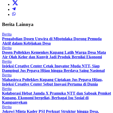
Berita Lainnya
Berita
Pengabdian Dosen Unwira di Mbotulaka Dorong Pemuda
Aktif dalam Kebijakan Desa
Berita
Dosen Poltekkes Kemenkes Kupang Latih Warga Desa Mata
Air Olah Kelor dan Kunyit Jadi Produk Bernilai Ekonomi
Berita
Injeksi Creative Center Cetak Inovator Muda NTT, Siap
Dampingi Jus Pepaya Hijau hingga Berdaya Saing Nasional
Berita
Mahasiswa Poltekkes Kupang Ciptakan Jus Pepaya Hijau,
Injeksi Creative Center Sebut Inovasi Pertama di Dunia
Berita
Kolaborasi Hebat Jamda X Pramuka NTT dan Saboak Pemkot
Kupang, Ekonomi bergeliat, Berbagai Isu Sosial di
Kampanyekan
Berita
Jokowi Minta Kader PSI Perkuat Struktur hingga Desa,