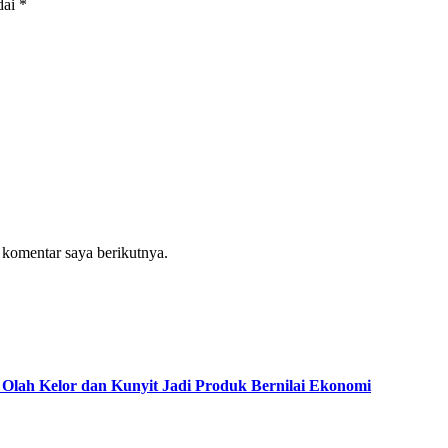
dai
*
 komentar saya berikutnya.
Olah Kelor dan Kunyit Jadi Produk Bernilai Ekonomi