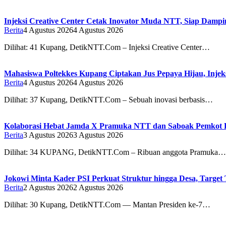
Injeksi Creative Center Cetak Inovator Muda NTT, Siap Dampin
Berita
4 Agustus 2026
4 Agustus 2026
Dilihat: 41 Kupang, DetikNTT.Com – Injeksi Creative Center…
Mahasiswa Poltekkes Kupang Ciptakan Jus Pepaya Hijau, Injeks
Berita
4 Agustus 2026
4 Agustus 2026
Dilihat: 37 Kupang, DetikNTT.Com – Sebuah inovasi berbasis…
Kolaborasi Hebat Jamda X Pramuka NTT dan Saboak Pemkot Ku
Berita
3 Agustus 2026
3 Agustus 2026
Dilihat: 34 ‎‎KUPANG, DetikNTT.Com – Ribuan anggota Pramuka…
Jokowi Minta Kader PSI Perkuat Struktur hingga Desa, Target 
Berita
2 Agustus 2026
2 Agustus 2026
Dilihat: 30 Kupang, DetikNTT.Com — Mantan Presiden ke-7…