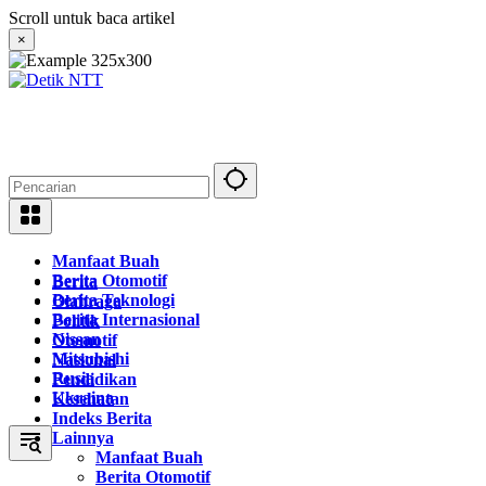
Langsung
Scroll untuk baca artikel
ke
×
konten
Manfaat Buah
Berita Otomotif
Berita
Berita Teknologi
Olahraga
Berita Internasional
Politik
Nissan
Otomotif
Mitsubishi
Nasional
Rusia
Pendidikan
Ukraina
Kesehatan
Indeks Berita
Lainnya
Manfaat Buah
Berita Otomotif