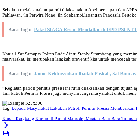
Sebelum melaksanakan patroli dilaksanakan Apel persiapan dan APP ser
Pahlawan, jln Perwira Ndao, jln Soekarnoi.lapangan Pancasila Pertok
Baca Juga:
Paket SIAGA Resmi Mendaftar di DPD PSI NTT: 
Kanit 1 Sat Samapta Polres Ende Aiptu Stenly Sirambang yang memimp
masyarakat, ini merupakan langkah preventif kita untuk mencegah t
Baca Juga:
​Jamin Kekhusyukan Ibadah Paskah, Sat Binma
“Kegiatan patroli perintis presisi ini rutin dilaksankan dengan tujua
Tim Patroli Perintis Presisi juga menyambangi masyarakat untuk me
Tag:
kepada Masyarakat
Lakukan Patroli Perintis Presisi
Memberikan 
Kapal Tongkang Karam di Pantai Maurole, Muatan Batu Bara Tumpah 