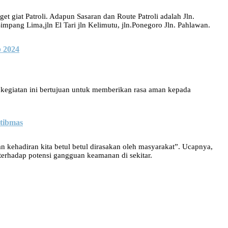
t giat Patroli. Adapun Sasaran dan Route Patroli adalah Jln.
mpang Lima,jln El Tari jln Kelimutu, jln.Ponegoro Jln. Pahlawan.
b 2024
 kegiatan ini bertujuan untuk memberikan rasa aman kepada
tibmas
an kehadiran kita betul betul dirasakan oleh masyarakat”. Ucapnya,
erhadap potensi gangguan keamanan di sekitar.