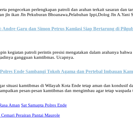
ta pengecekan perlengkapan patroli dan arahan terkait sasaran dan targe
oan jln ikan Jln Pekuburan Bhoanawa,Pelabuhan Ippi,Dolog Jln A.Yani Si
Andre Garu dan Simon Petrus Kamlasi Siap Bertarung di Pilgu
in kegiatan patroli perintis presisi mengatakan dalam arahanya bahwa
erjadinya gangguan kamtibmas. Ucapnya.
s Polres Ende Sambangi Tokoh Agama dan Pertebal Imbauan Kam
n agar situasi kamtibmas di Wilayah Kota Ende tetap aman dan kondusif d
nyampaikan pesan-pesan kamtibmas dan mengimbau agar tetap waspada t
Rasa Aman
Sat Samapta Polres Ende
Cemari Perairan Pantai Maurole