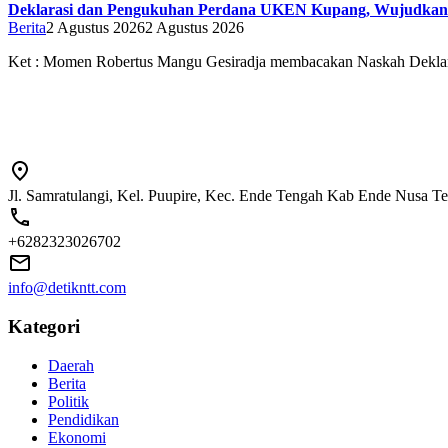
Deklarasi dan Pengukuhan Perdana UKEN Kupang, Wujudkan
Berita
2 Agustus 2026
2 Agustus 2026
Ket : Momen Robertus Mangu Gesiradja membacakan Naskah Deklar
Jl. Samratulangi, Kel. Puupire, Kec. Ende Tengah Kab Ende Nusa T
+6282323026702
info@detikntt.com
Kategori
Daerah
Berita
Politik
Pendidikan
Ekonomi