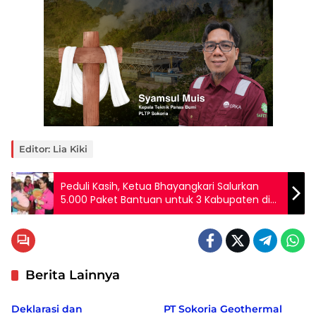
Editor: Lia Kiki
Peduli Kasih, Ketua Bhayangkari Salurkan
5.000 Paket Bantuan untuk 3 Kabupaten di
NTT
Berita Lainnya
Berita
Berita
Deklarasi dan
PT Sokoria Geothermal