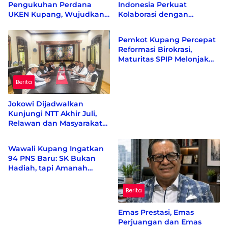
Pengukuhan Perdana
Indonesia Perkuat
UKEN Kupang, Wujudkan
Kolaborasi dengan
Berita
Rumah Persaudaraan
Masyarakat di Semester 1
Warga Ende di Naimata
2026
Pemkot Kupang Percepat
Reformasi Birokrasi,
Maturitas SPIP Melonjak
dari Level 2 ke Level 4
Berita
Jokowi Dijadwalkan
Kunjungi NTT Akhir Juli,
Relawan dan Masyarakat
Berita
Siapkan Penyambutan
Wawali Kupang Ingatkan
94 PNS Baru: SK Bukan
Hadiah, tapi Amanah
untuk Melayani Rakyat
Berita
Emas Prestasi, Emas
Perjuangan dan Emas