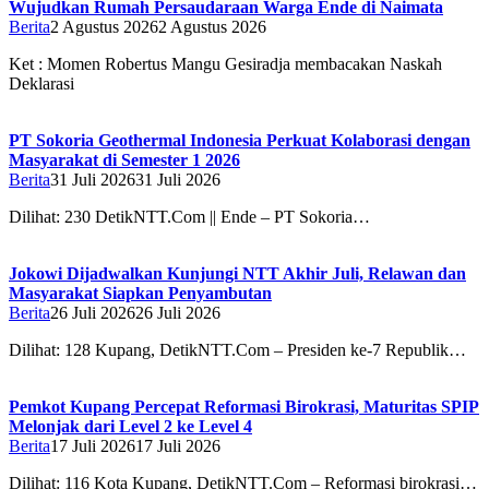
Wujudkan Rumah Persaudaraan Warga Ende di Naimata
Berita
2 Agustus 2026
2 Agustus 2026
Ket : Momen Robertus Mangu Gesiradja membacakan Naskah
Deklarasi
PT Sokoria Geothermal Indonesia Perkuat Kolaborasi dengan
Masyarakat di Semester 1 2026
Berita
31 Juli 2026
31 Juli 2026
Dilihat: 230 DetikNTT.Com || Ende – PT Sokoria…
Jokowi Dijadwalkan Kunjungi NTT Akhir Juli, Relawan dan
Masyarakat Siapkan Penyambutan
Berita
26 Juli 2026
26 Juli 2026
Dilihat: 128 Kupang, DetikNTT.Com – Presiden ke-7 Republik…
Pemkot Kupang Percepat Reformasi Birokrasi, Maturitas SPIP
Melonjak dari Level 2 ke Level 4
Berita
17 Juli 2026
17 Juli 2026
Dilihat: 116 Kota Kupang, DetikNTT.Com – Reformasi birokrasi…