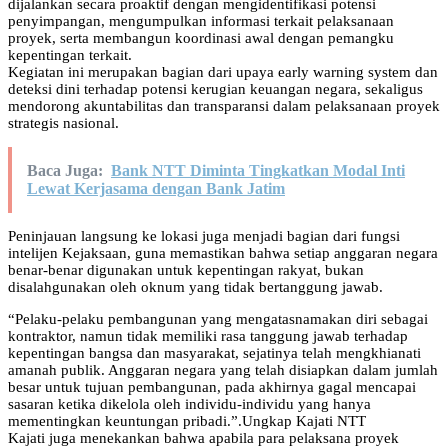
dijalankan secara proaktif dengan mengidentifikasi potensi
penyimpangan, mengumpulkan informasi terkait pelaksanaan
proyek, serta membangun koordinasi awal dengan pemangku
kepentingan terkait.
Kegiatan ini merupakan bagian dari upaya early warning system dan
deteksi dini terhadap potensi kerugian keuangan negara, sekaligus
mendorong akuntabilitas dan transparansi dalam pelaksanaan proyek
strategis nasional.
Baca Juga:
Bank NTT Diminta Tingkatkan Modal Inti
Lewat Kerjasama dengan Bank Jatim
Peninjauan langsung ke lokasi juga menjadi bagian dari fungsi
intelijen Kejaksaan, guna memastikan bahwa setiap anggaran negara
benar-benar digunakan untuk kepentingan rakyat, bukan
disalahgunakan oleh oknum yang tidak bertanggung jawab.
“Pelaku-pelaku pembangunan yang mengatasnamakan diri sebagai
kontraktor, namun tidak memiliki rasa tanggung jawab terhadap
kepentingan bangsa dan masyarakat, sejatinya telah mengkhianati
amanah publik. Anggaran negara yang telah disiapkan dalam jumlah
besar untuk tujuan pembangunan, pada akhirnya gagal mencapai
sasaran ketika dikelola oleh individu-individu yang hanya
mementingkan keuntungan pribadi.”.Ungkap Kajati NTT
Kajati juga menekankan bahwa apabila para pelaksana proyek