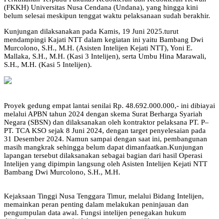
(FKKH) Universitas Nusa Cendana (Undana), yang hingga kini
belum selesai meskipun tenggat waktu pelaksanaan sudah berakhir.
Kunjungan dilaksanakan pada Kamis, 19 Juni 2025.turut
mendampingi Kajati NTT dalam kegiatan ini yaitu Bambang Dwi
Murcolono, S.H., M.H. (Asisten Intelijen Kejati NTT), Yoni E.
Mallaka, S.H., M.H. (Kasi 3 Intelijen), serta Umbu Hina Marawali,
S.H., M.H. (Kasi 5 Intelijen).
Proyek gedung empat lantai senilai Rp. 48.692.000.000,- ini dibiayai
melalui APBN tahun 2024 dengan skema Surat Berharga Syariah
Negara (SBSN) dan dilaksanakan oleh kontraktor pelaksana PT. P–
PT. TCA KSO sejak 8 Juni 2024, dengan target penyelesaian pada
31 Desember 2024. Namun sampai dengan saat ini, pembangunan
masih mangkrak sehingga belum dapat dimanfaatkan.Kunjungan
lapangan tersebut dilaksanakan sebagai bagian dari hasil Operasi
Intelijen yang dipimpin langsung oleh Asisten Intelijen Kejati NTT
Bambang Dwi Murcolono, S.H., M.H.
Kejaksaan Tinggi Nusa Tenggara Timur, melalui Bidang Intelijen,
memainkan peran penting dalam melakukan peninjauan dan
pengumpulan data awal. Fungsi intelijen penegakan hukum