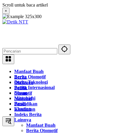
Langsung
Scroll untuk baca artikel
ke
×
konten
Manfaat Buah
Berita Otomotif
Berita
Berita Teknologi
Olahraga
Berita Internasional
Politik
Nissan
Otomotif
Mitsubishi
Nasional
Rusia
Pendidikan
Ukraina
Kesehatan
Indeks Berita
Lainnya
Manfaat Buah
Berita Otomotif