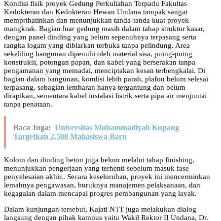
Kondisi fisik proyek Gedung Perkuliahan Terpadu Fakultas
Kedokteran dan Kedokteran Hewan Undana tampak sangat
memprihatinkan dan menunjukkan tanda-tanda kuat proyek
mangkrak. Bagian luar gedung masih dalam tahap struktur kasar,
dengan panel dinding yang belum sepenuhnya terpasang serta
rangka logam yang dibiarkan terbuka tanpa pelindung. Area
sekeliling bangunan dipenuhi oleh material sisa, puing-puing
konstruksi, potongan papan, dan kabel yang berserakan tanpa
pengamanan yang memadai, menciptakan kesan terbengkalai. Di
bagian dalam bangunan, kondisi lebih parah, plafon belum selesai
terpasang, sebagian lembaran hanya tergantung dan belum
dirapikan, sementara kabel instalasi listrik serta pipa air menjuntai
tanpa penataan.
Baca Juga:
Universitas Muhammadiyah Kupang
Targetkan 2.500 Mahasiswa Baru
Kolom dan dinding beton juga belum melalui tahap finishing,
menunjukkan pengerjaan yang terhenti sebelum masuk fase
penyelesaian akhir.. Secara keseluruhan, proyek ini mencerminkan
lemahnya pengawasan, buruknya manajemen pelaksanaan, dan
kegagalan dalam mencapai progres pembangunan yang layak.
Dalam kunjungan tersebut, Kajati NTT juga melakukan dialog
langsung dengan pihak kampus yaitu Wakil Rektor II Undana, Dr.