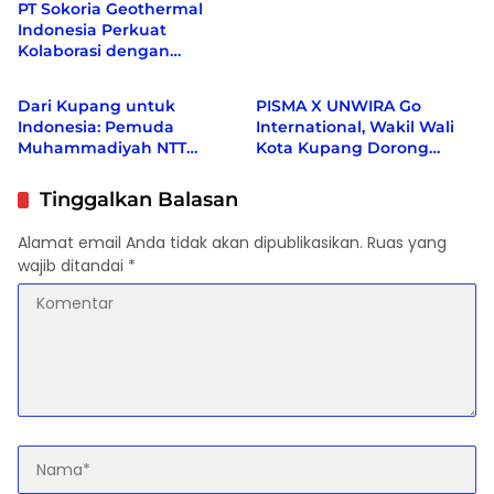
PT Sokoria Geothermal
Indonesia Perkuat
Kolaborasi dengan
Berita
Berita
Masyarakat di Semester 1
2026
Dari Kupang untuk
PISMA X UNWIRA Go
Indonesia: Pemuda
International, Wakil Wali
Muhammadiyah NTT
Kota Kupang Dorong
Serukan Kebinekaan dan
Kolaborasi Kampus dan
Kemakmuran Bersama
UMKM Lokal
Tinggalkan Balasan
Alamat email Anda tidak akan dipublikasikan.
Ruas yang
wajib ditandai
*