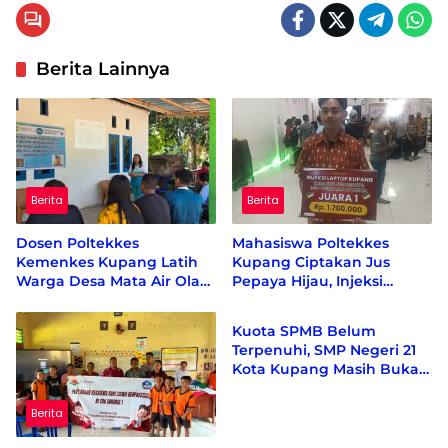
Berita Lainnya
Berita
Berita
Dosen Poltekkes
Mahasiswa Poltekkes
Kemenkes Kupang Latih
Kupang Ciptakan Jus
Warga Desa Mata Air Olah
Pepaya Hijau, Injeksi
Pendidikan
Kelor dan Kunyit Jadi
Creative Center Sebut
Produk Bernilai Ekonomi
Inovasi Pertama di Dunia
Kuota SPMB Belum
Terpenuhi, SMP Negeri 21
Kota Kupang Masih Buka
Penerimaan Calon Siswa
Berita