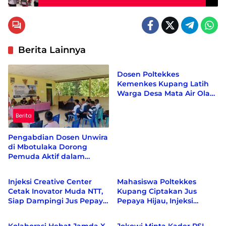
Berita Lainnya
Berita
Dosen Poltekkes
Kemenkes Kupang Latih
Warga Desa Mata Air Olah
Kelor dan Kunyit Jadi
Produk Bernilai Ekonomi
Berita
Pengabdian Dosen Unwira
di Mbotulaka Dorong
Pemuda Aktif dalam
Berita
Berita
Kebijakan Desa
Injeksi Creative Center
Mahasiswa Poltekkes
Cetak Inovator Muda NTT,
Kupang Ciptakan Jus
Siap Dampingi Jus Pepaya
Pepaya Hijau, Injeksi
Berita
Berita
Hijau hingga Berdaya
Creative Center Sebut
Saing Nasional
Inovasi Pertama di Dunia