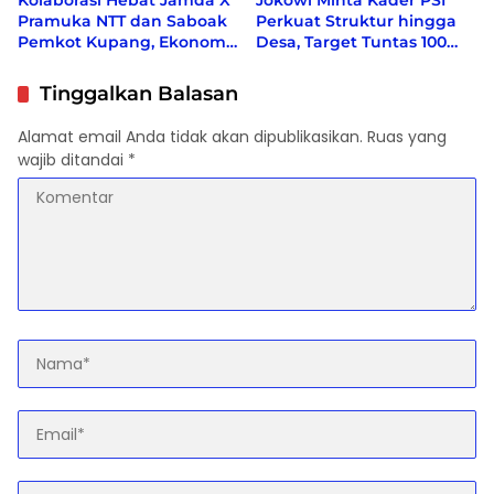
Kolaborasi Hebat Jamda X
Jokowi Minta Kader PSI
Pramuka NTT dan Saboak
Perkuat Struktur hingga
Pemkot Kupang, Ekonomi
Desa, Target Tuntas 100
bergeliat, Berbagai Isu
Persen Sebelum Akhir
Sosial di Kampanyekan
2026
Tinggalkan Balasan
Alamat email Anda tidak akan dipublikasikan.
Ruas yang
wajib ditandai
*