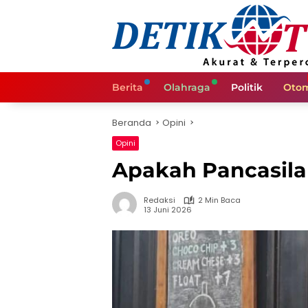
Langsung
ke
konten
Berita
Olahraga
Politik
Otom
Beranda
Opini
Opini
Apakah Pancasila 
Redaksi
2 Min Baca
13 Juni 2026