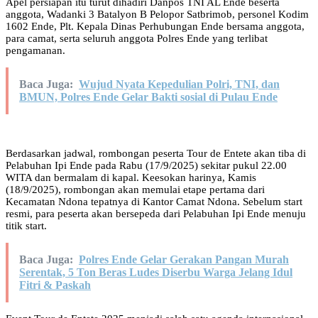
Apel persiapan itu turut dihadiri Danpos TNI AL Ende beserta
anggota, Wadanki 3 Batalyon B Pelopor Satbrimob, personel Kodim
1602 Ende, Plt. Kepala Dinas Perhubungan Ende bersama anggota,
para camat, serta seluruh anggota Polres Ende yang terlibat
pengamanan.
Baca Juga:
Wujud Nyata Kepedulian Polri, TNI, dan
BMUN, Polres Ende Gelar Bakti sosial di Pulau Ende
Berdasarkan jadwal, rombongan peserta Tour de Entete akan tiba di
Pelabuhan Ipi Ende pada Rabu (17/9/2025) sekitar pukul 22.00
WITA dan bermalam di kapal. Keesokan harinya, Kamis
(18/9/2025), rombongan akan memulai etape pertama dari
Kecamatan Ndona tepatnya di Kantor Camat Ndona. Sebelum start
resmi, para peserta akan bersepeda dari Pelabuhan Ipi Ende menuju
titik start.
Baca Juga:
​Polres Ende Gelar Gerakan Pangan Murah
Serentak, 5 Ton Beras Ludes Diserbu Warga Jelang Idul
Fitri & Paskah