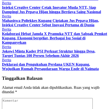
Berita
Injeksi Creative Center Cetak Inovator Muda NTT, Siap
Dampingi Jus Pepaya Hijau hingga Berdaya Saing Nasional
Berita
Mahasiswa Poltekkes Kupang Ciptakan Jus Pepaya Hijau,
Injeksi Creative Center Sebut Inovasi Pertama di Dunia
Berita
Kolaborasi Hebat Jamda X Pramuka NTT dan Saboak Pemkot
Kupang, Ekonomi bergeliat, Berbagai Isu Sosial di
Kampanyekan
Berita
Jokowi Minta Kader PSI Perkuat Struktur hingga Desa,
Target Tuntas 100 Persen Sebelum Akhir 2026
Berita
Deklarasi dan Pengukuhan Perdana UKEN Kupang,
Wujudkan Rumah Persaudaraan Warga Ende di Naimata
Tinggalkan Balasan
Alamat email Anda tidak akan dipublikasikan.
Ruas yang wajib
ditandai
*