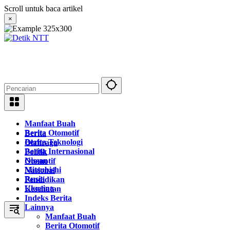
Langsung
Scroll untuk baca artikel
ke
×
konten
Manfaat Buah
Berita Otomotif
Berita
Berita Teknologi
Olahraga
Berita Internasional
Politik
Nissan
Otomotif
Mitsubishi
Nasional
Rusia
Pendidikan
Ukraina
Kesehatan
Indeks Berita
Lainnya
Manfaat Buah
Berita Otomotif