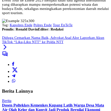
Event Tour de Entete 2025 menjadi salah satu agenda internasional
yang diharapkan mampu memperkenalkan potensi wisata dan
budaya Ende, sekaligus meningkatkan perekonomian daerah melalui
sport tourism.
Tag:
Kapolres Ende
Polres Ende
Tour EnTeTe
Penulis: Ronald Davin
Editor: Redaksi
Diduga Cemarkan Nama Baik, Advokat Asal Alor Laporkan Akun
TikTok “Lika-Liku NTT” ke Polda NTT
Berita Lainnya
Berita
Dosen Poltekkes Kemenkes Kupang Latih Warga Desa Mata
Air Olah Kelor dan Kunyit Jadi Produk Bernilai Ekonomi