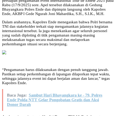
persiapan pengamanan event internasional Tour de Entete 2025 pada
Rabu (17/9/2025) sore. Apel tersebut dilaksanakan di Gedung
Bhayangkara Polres Ende dan dipimpin langsung oleh Kapolres
Ende, AKBP I Gede Ngurah Joni Mahardika, S.H., S.I.K., M.H.
Dalam arahannya, Kapolres Ende menegaskan bahwa Polri bersama
TNI dan stakeholder terkait siap mengamankan jalannya kegiatan
internasional tersebut. Ia juga menekankan agar seluruh personel
yang sudah diploting di titik pengamanan masing-masing
melaksanakan tugas secara maksimal dan melaporkan
perkembangan situasi secara berjenjang.
“Pengamanan harus dilaksanakan dengan penuh tanggung jawab.
Pastikan setiap perkembangan di lapangan dilaporkan tepat waktu,
sehingga jalannya event ini dapat berjalan aman dan lancar,” tegas
Kapolres Ende.
Baca Juga:
Sambut Hari Bhayangkara ke - 79, Polres
Ende Polda NTT Gelar Pongobatan Gratis dan Aksi
Donor Darah