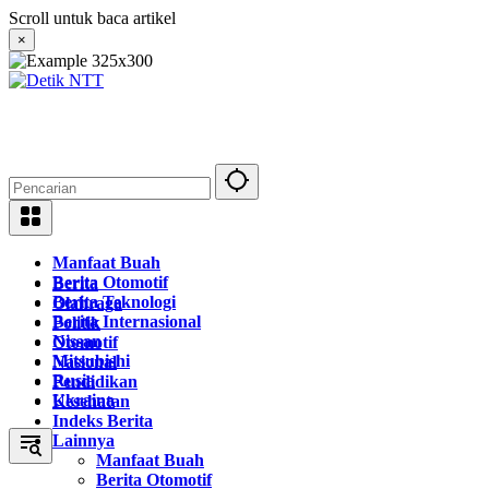
Langsung
Scroll untuk baca artikel
ke
×
konten
Manfaat Buah
Berita Otomotif
Berita
Berita Teknologi
Olahraga
Berita Internasional
Politik
Nissan
Otomotif
Mitsubishi
Nasional
Rusia
Pendidikan
Ukraina
Kesehatan
Indeks Berita
Lainnya
Manfaat Buah
Berita Otomotif