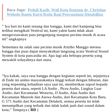
Baca Juga:
Peduli Kasih, Wali Kota Kupang dr. Christian
Widodo Bantu Kursi Roda Bagi Penyandang Distabilitas
” Iya hari ini kami senang dan bangga, kami dari kampung bisa
terlibat mengikuti Vestival ini, kami yakin kami tidak akan
mengeceawakan para pengunjung maupun pecinta musik di acara
ini” ungkapnya
Sementara itu salah satu pecinta musik Ariztho Manggo merasa
bangga dan puas dapat menyaksikan langsung acara Vestival Sound
System di kota pancasilia ini. Apa lagi ada bebrapa peserta yang
mewakili wilayahnya dari utara.
“Iya kakak, saya rasa bangga dengan kegiatan seperti ini, sejujurnya
di Ende ini animo masyarakatnya tinggi terkait dengan hiburan, dan
yang terpenting kehadiran saya saat ini, memberikan suport kepada
peserta dari utara, seperti LA Audio , Picea Audio, Lingkar Luar
Audio, dari Kecamatan Weawria, JJ Audio, Alan Audio dari
Kecamatan Maurole dan Asewa Audio, dari Kecamatan Kota Baru,
G 571 Audio dari Kecamatan Detukeli, semua peserta ini telah
menampilkan yang terbaik dan tidak kalah jauh dari sound dalam
kota,” Tutupnya (
RD
)