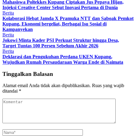
Mahasiswa Poltekkes Kupang Ciptakan Jus Pepaya Hijau,
Injeksi Creative Center Sebut Inovasi Pertama di Dunia
Berita
Kolaborasi Hebat Jamda X Pramuka NTT dan Saboak Pemkot
Kupang, Ekonomi bergeliat, Berbagai Isu Sosial di
Kampanyekan
Berita
Jokowi Minta Kader PSI Perkuat Struktur hingga Desa,
Target Tuntas 100 Persen Sebelum Akhir 2026
Berita
Deklarasi dan Pengukuhan Perdana UKEN Kupang,
Wujudkan Rumah Persaudaraan Warga Ende di Naimata
Tinggalkan Balasan
Alamat email Anda tidak akan dipublikasikan.
Ruas yang wajib
ditandai
*