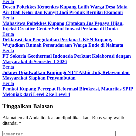
Berita
Dosen Poltekkes Kemenkes Kupang Latih Warga Desa Mata
Air Olah Kelor dan Kunyit Jadi Produk Bernilai Ekonomi
Berita
Mahasiswa Poltekkes Kupang Ciptakan Jus Pepaya Hijau,
Injeksi Creative Center Sebut Inovasi Pertama di Dunia
Berita
Deklarasi dan Pengukuhan Perdana UKEN Kupang,
Wujudkan Rumah Persaudaraan Warga Ende di Naimata
Berita
PT Sokoria Geothermal Indonesia Perkuat Kolaborasi dengan
Masyarakat di Semester 1 2026
Berita
Jokowi Dijadwalkan Kunjungi NTT Akhir Juli, Relawan dan
Masyarakat Siapkan Penyambutan
Berita
Pemkot Kupang Percepat Reformasi Birokrasi, Maturitas SPIP
Melonjak dari Level 2 ke Level 4
Tinggalkan Balasan
Alamat email Anda tidak akan dipublikasikan.
Ruas yang wajib
ditandai
*