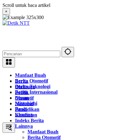
Langsung
Scroll untuk baca artikel
ke
×
konten
Manfaat Buah
Berita Otomotif
Berita
Berita Teknologi
Olahraga
Berita Internasional
Politik
Nissan
Otomotif
Mitsubishi
Nasional
Rusia
Pendidikan
Ukraina
Kesehatan
Indeks Berita
Lainnya
Manfaat Buah
Berita Otomotif