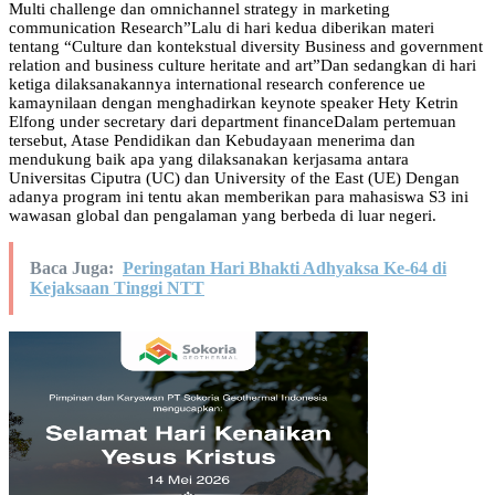
Multi challenge dan omnichannel strategy in marketing
communication Research”Lalu di hari kedua diberikan materi
tentang “Culture dan kontekstual diversity Business and government
relation and business culture heritate and art”Dan sedangkan di hari
ketiga dilaksanakannya international research conference ue
kamaynilaan dengan menghadirkan keynote speaker Hety Ketrin
Elfong under secretary dari department financeDalam pertemuan
tersebut, Atase Pendidikan dan Kebudayaan menerima dan
mendukung baik apa yang dilaksanakan kerjasama antara
Universitas Ciputra (UC) dan University of the East (UE) Dengan
adanya program ini tentu akan memberikan para mahasiswa S3 ini
wawasan global dan pengalaman yang berbeda di luar negeri.
Baca Juga:
Peringatan Hari Bhakti Adhyaksa Ke-64 di
Kejaksaan Tinggi NTT