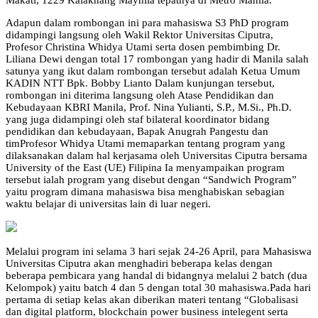
Makati, 1229 Kalakhang Maynila tepatnya di Metro Manila.
Adapun dalam rombongan ini para mahasiswa S3 PhD program
didampingi langsung oleh Wakil Rektor Universitas Ciputra,
Profesor Christina Whidya Utami serta dosen pembimbing Dr.
Liliana Dewi dengan total 17 rombongan yang hadir di Manila salah
satunya yang ikut dalam rombongan tersebut adalah Ketua Umum
KADIN NTT Bpk. Bobby Lianto Dalam kunjungan tersebut,
rombongan ini diterima langsung oleh Atase Pendidikan dan
Kebudayaan KBRI Manila, Prof. Nina Yulianti, S.P., M.Si., Ph.D.
yang juga didampingi oleh staf bilateral koordinator bidang
pendidikan dan kebudayaan, Bapak Anugrah Pangestu dan
timProfesor Whidya Utami memaparkan tentang program yang
dilaksanakan dalam hal kerjasama oleh Universitas Ciputra bersama
University of the East (UE) Filipina Ia menyampaikan program
tersebut ialah program yang disebut dengan “Sandwich Program”
yaitu program dimana mahasiswa bisa menghabiskan sebagian
waktu belajar di universitas lain di luar negeri.
Melalui program ini selama 3 hari sejak 24-26 April, para Mahasiswa
Universitas Ciputra akan menghadiri beberapa kelas dengan
beberapa pembicara yang handal di bidangnya melalui 2 batch (dua
Kelompok) yaitu batch 4 dan 5 dengan total 30 mahasiswa.Pada hari
pertama di setiap kelas akan diberikan materi tentang “Globalisasi
dan digital platform, blockchain power business intelegent serta