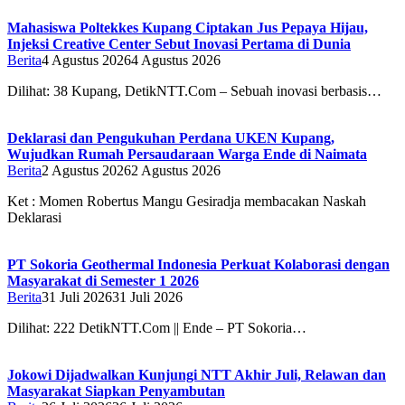
Mahasiswa Poltekkes Kupang Ciptakan Jus Pepaya Hijau,
Injeksi Creative Center Sebut Inovasi Pertama di Dunia
Berita
4 Agustus 2026
4 Agustus 2026
Dilihat: 38 Kupang, DetikNTT.Com – Sebuah inovasi berbasis…
Deklarasi dan Pengukuhan Perdana UKEN Kupang,
Wujudkan Rumah Persaudaraan Warga Ende di Naimata
Berita
2 Agustus 2026
2 Agustus 2026
Ket : Momen Robertus Mangu Gesiradja membacakan Naskah
Deklarasi
PT Sokoria Geothermal Indonesia Perkuat Kolaborasi dengan
Masyarakat di Semester 1 2026
Berita
31 Juli 2026
31 Juli 2026
Dilihat: 222 DetikNTT.Com || Ende – PT Sokoria…
Jokowi Dijadwalkan Kunjungi NTT Akhir Juli, Relawan dan
Masyarakat Siapkan Penyambutan