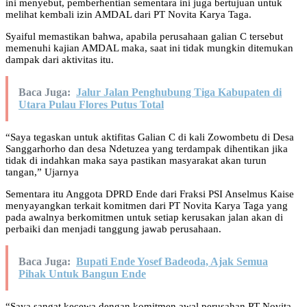
ini menyebut, pemberhentian sementara ini juga bertujuan untuk
melihat kembali izin AMDAL dari PT Novita Karya Taga.
Syaiful memastikan bahwa, apabila perusahaan galian C tersebut
memenuhi kajian AMDAL maka, saat ini tidak mungkin ditemukan
dampak dari aktivitas itu.
Baca Juga:
Jalur Jalan Penghubung Tiga Kabupaten di
Utara Pulau Flores Putus Total
“Saya tegaskan untuk aktifitas Galian C di kali Zowombetu di Desa
Sanggarhorho dan desa Ndetuzea yang terdampak dihentikan jika
tidak di indahkan maka saya pastikan masyarakat akan turun
tangan,” Ujarnya
Sementara itu Anggota DPRD Ende dari Fraksi PSI Anselmus Kaise
menyayangkan terkait komitmen dari PT Novita Karya Taga yang
pada awalnya berkomitmen untuk setiap kerusakan jalan akan di
perbaiki dan menjadi tanggung jawab perusahaan.
Baca Juga:
Bupati Ende Yosef Badeoda, Ajak Semua
Pihak Untuk Bangun Ende
“Saya sangat kecewa dengan komitmen awal perusahan PT Novita