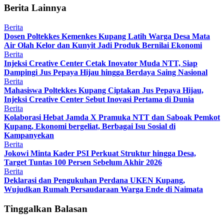
Berita Lainnya
Berita
Dosen Poltekkes Kemenkes Kupang Latih Warga Desa Mata
Air Olah Kelor dan Kunyit Jadi Produk Bernilai Ekonomi
Berita
Injeksi Creative Center Cetak Inovator Muda NTT, Siap
Dampingi Jus Pepaya Hijau hingga Berdaya Saing Nasional
Berita
Mahasiswa Poltekkes Kupang Ciptakan Jus Pepaya Hijau,
Injeksi Creative Center Sebut Inovasi Pertama di Dunia
Berita
Kolaborasi Hebat Jamda X Pramuka NTT dan Saboak Pemkot
Kupang, Ekonomi bergeliat, Berbagai Isu Sosial di
Kampanyekan
Berita
Jokowi Minta Kader PSI Perkuat Struktur hingga Desa,
Target Tuntas 100 Persen Sebelum Akhir 2026
Berita
Deklarasi dan Pengukuhan Perdana UKEN Kupang,
Wujudkan Rumah Persaudaraan Warga Ende di Naimata
Tinggalkan Balasan