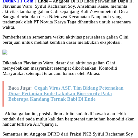
DetikNTT.Com
||
Ende
– Anggota DPRD Ende perwakilan Dapil II,
Flavianus Waro, Syiful Rachamat Soy, Anselmus Kaise, meminta
aktivitas tambang galian C di sepanjang Kali Zowombetu di Desa
Sanggarhorho dan desa Ndetuzea Kecamatan Nanpanda yang
terdampak oleh PT Novita Karya Taga dihentikan untuk sementara
waktu.
Pemberhentian sementara waktu aktivitas perusahaan galian C ini
bertujuan untuk melihat kembali dasar melakukan eksploitasi.
Dikatakan Flavianus Waro, dasar dari aktivitas galian C ini
menyebabkan masyarakat setempat dikorbankan. Komoditi
Masyarakat setempat terancam hancur oleh Abrasi.
Baca Juga:
Cegah Virus ASF, Tim Bidang Peternakan
Dinas Pertanian Ende Lakukan Biosecurity Pada
Beberapa Kandang Ternak Babi Di Ende
“Akibat galian itu, posisi aliran air itu sudah di bawah atau lebih
rendah dari pada mulut kali dan berpotensi tumbuhan komoditi akan
hancur terbawa Air,”ujarnya,
Sementara itu Anggota DPRD dari Fraksi PKB Syiful Rachamat Soy