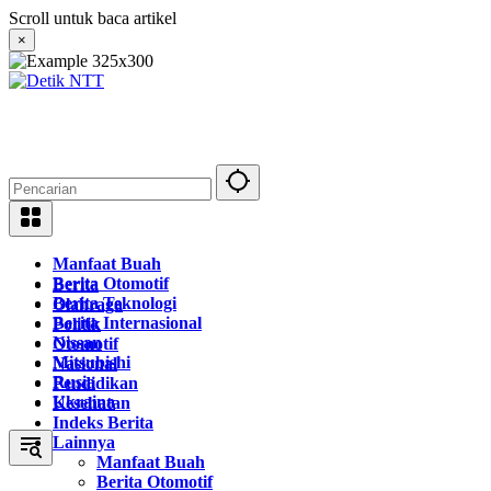
Langsung
Scroll untuk baca artikel
ke
×
konten
Manfaat Buah
Berita Otomotif
Berita
Berita Teknologi
Olahraga
Berita Internasional
Politik
Nissan
Otomotif
Mitsubishi
Nasional
Rusia
Pendidikan
Ukraina
Kesehatan
Indeks Berita
Lainnya
Manfaat Buah
Berita Otomotif