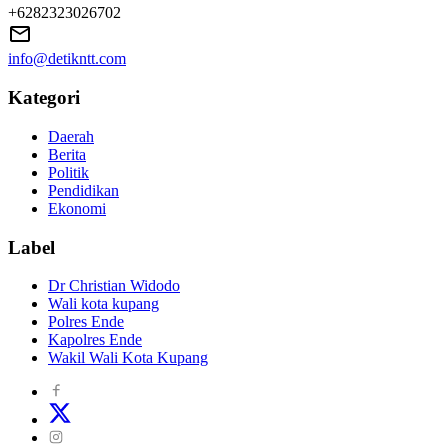
+6282323026702
info@detikntt.com
Kategori
Daerah
Berita
Politik
Pendidikan
Ekonomi
Label
Dr Christian Widodo
Wali kota kupang
Polres Ende
Kapolres Ende
Wakil Wali Kota Kupang