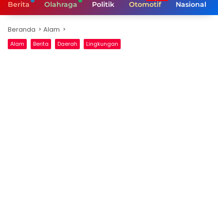
Berita
Olahraga
Politik
Otomotif
Nasional
Beranda
Alam
Alam
Berita
Daerah
Lingkungan