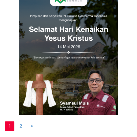
1
2
»