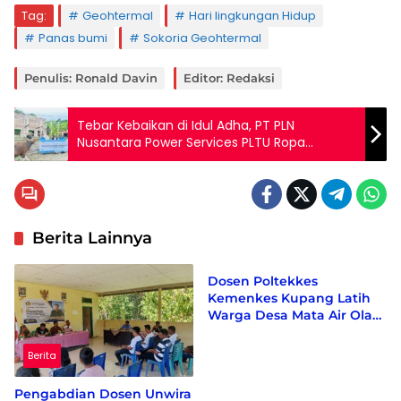
Tag:
Geohtermal
Hari lingkungan Hidup
Panas bumi
Sokoria Geohtermal
Penulis: Ronald Davin
Editor: Redaksi
Tebar Kebaikan di Idul Adha, PT PLN
Nusantara Power Services PLTU Ropa
Salurkan 3 ekor Sapi dan satu Ekor Kambing
Berita Lainnya
Berita
Dosen Poltekkes
Kemenkes Kupang Latih
Warga Desa Mata Air Olah
Kelor dan Kunyit Jadi
Produk Bernilai Ekonomi
Berita
Pengabdian Dosen Unwira