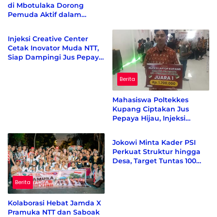
di Mbotulaka Dorong
Pemuda Aktif dalam
Berita
Kebijakan Desa
Injeksi Creative Center
Cetak Inovator Muda NTT,
Siap Dampingi Jus Pepaya
Hijau hingga Berdaya
Saing Nasional
Berita
Mahasiswa Poltekkes
Kupang Ciptakan Jus
Pepaya Hijau, Injeksi
Berita
Creative Center Sebut
Inovasi Pertama di Dunia
Jokowi Minta Kader PSI
Perkuat Struktur hingga
Desa, Target Tuntas 100
Persen Sebelum Akhir
2026
Berita
Kolaborasi Hebat Jamda X
Pramuka NTT dan Saboak