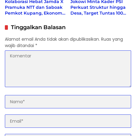
Kolaborasi Hebat Jamda X
Jokowi Minta Kader PSI
Pramuka NTT dan Saboak
Perkuat Struktur hingga
Pemkot Kupang, Ekonomi
Desa, Target Tuntas 100
bergeliat, Berbagai Isu
Persen Sebelum Akhir
Sosial di Kampanyekan
2026
Tinggalkan Balasan
Alamat email Anda tidak akan dipublikasikan.
Ruas yang
wajib ditandai
*