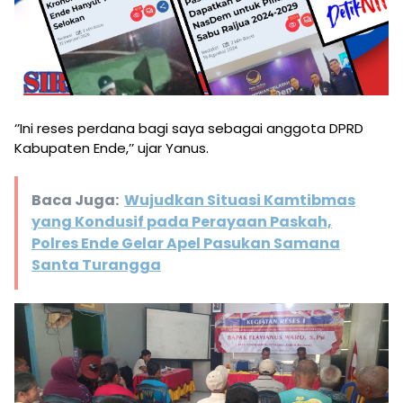
‘’Ini reses perdana bagi saya sebagai anggota DPRD
Kabupaten Ende,’’ ujar Yanus.
Baca Juga:
Wujudkan Situasi Kamtibmas
yang Kondusif pada Perayaan Paskah,
Polres Ende Gelar Apel Pasukan Samana
Santa Turangga