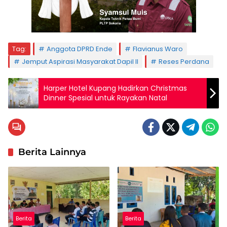
Tag:
Anggota DPRD Ende
Flavianus Waro
Jemput Aspirasi Masyarakat Dapil II
Reses Perdana
Harper Hotel Kupang Hadirkan Christmas
Dinner Spesial untuk Rayakan Natal
Berita Lainnya
Berita
Berita