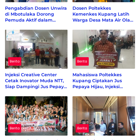
Pengabdian Dosen Unwira
Dosen Poltekkes
di Mbotulaka Dorong
Kemenkes Kupang Latih
Pemuda Aktif dalam
Warga Desa Mata Air Olah
Kebijakan Desa
Kelor dan Kunyit Jadi
Produk Bernilai Ekonomi
Berita
Berita
Injeksi Creative Center
Mahasiswa Poltekkes
Cetak Inovator Muda NTT,
Kupang Ciptakan Jus
Siap Dampingi Jus Pepaya
Pepaya Hijau, Injeksi
Hijau hingga Berdaya
Creative Center Sebut
Saing Nasional
Inovasi Pertama di Dunia
Berita
Berita