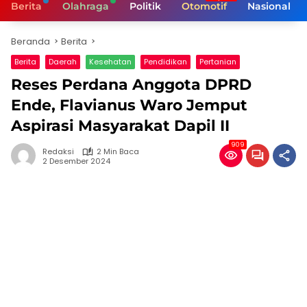
Berita
Olahraga
Politik
Otomotif
Nasional
Beranda
Berita
Berita
Daerah
Kesehatan
Pendidikan
Pertanian
Reses Perdana Anggota DPRD
Ende, Flavianus Waro Jemput
Aspirasi Masyarakat Dapil II
909
Redaksi
2 Min Baca
2 Desember 2024