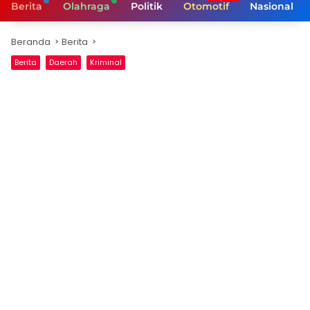
Berita
Olahraga
Politik
Otomotif
Nasional
Beranda
Berita
Berita
Daerah
Kriminal