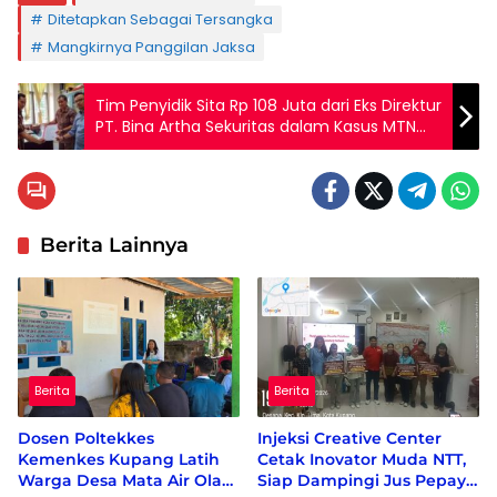
Ditetapkan Sebagai Tersangka
Mangkirnya Panggilan Jaksa
Tim Penyidik Sita Rp 108 Juta dari Eks Direktur
PT. Bina Artha Sekuritas dalam Kasus MTN
Bank NTT
Berita Lainnya
Berita
Berita
Dosen Poltekkes
Injeksi Creative Center
Kemenkes Kupang Latih
Cetak Inovator Muda NTT,
Warga Desa Mata Air Olah
Siap Dampingi Jus Pepaya
Berita