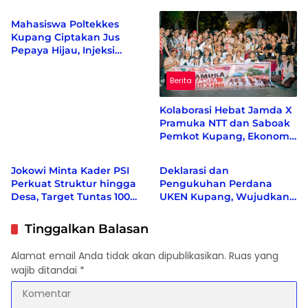
Kelor dan Kunyit Jadi
Hijau hingga Berdaya
Produk Bernilai Ekonomi
Saing Nasional
Mahasiswa Poltekkes
Kupang Ciptakan Jus
Pepaya Hijau, Injeksi
Creative Center Sebut
Inovasi Pertama di Dunia
Berita
Kolaborasi Hebat Jamda X
Pramuka NTT dan Saboak
Pemkot Kupang, Ekonomi
Berita
Berita
bergeliat, Berbagai Isu
Sosial di Kampanyekan
Jokowi Minta Kader PSI
Deklarasi dan
Perkuat Struktur hingga
Pengukuhan Perdana
Desa, Target Tuntas 100
UKEN Kupang, Wujudkan
Persen Sebelum Akhir
Rumah Persaudaraan
2026
Warga Ende di Naimata
Tinggalkan Balasan
Alamat email Anda tidak akan dipublikasikan.
Ruas yang
wajib ditandai
*