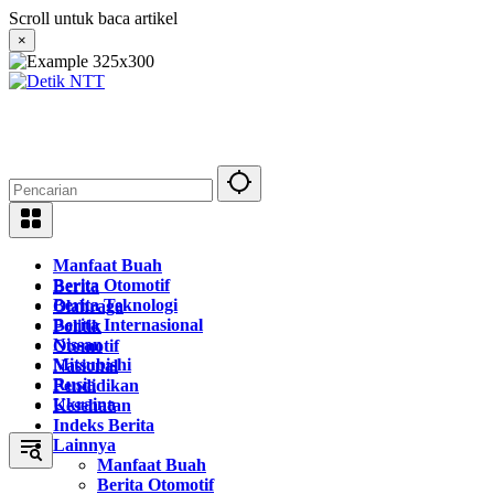
Langsung
Scroll untuk baca artikel
ke
×
konten
Manfaat Buah
Berita Otomotif
Berita
Berita Teknologi
Olahraga
Berita Internasional
Politik
Nissan
Otomotif
Mitsubishi
Nasional
Rusia
Pendidikan
Ukraina
Kesehatan
Indeks Berita
Lainnya
Manfaat Buah
Berita Otomotif