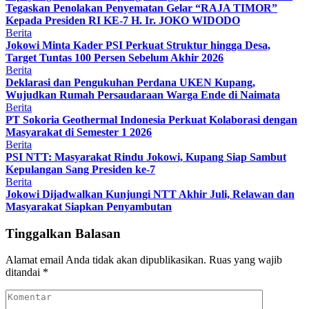
Tegaskan Penolakan Penyematan Gelar “RAJA TIMOR”
Kepada Presiden RI KE-7 H. Ir. JOKO WIDODO
Berita
Jokowi Minta Kader PSI Perkuat Struktur hingga Desa,
Target Tuntas 100 Persen Sebelum Akhir 2026
Berita
Deklarasi dan Pengukuhan Perdana UKEN Kupang,
Wujudkan Rumah Persaudaraan Warga Ende di Naimata
Berita
PT Sokoria Geothermal Indonesia Perkuat Kolaborasi dengan
Masyarakat di Semester 1 2026
Berita
PSI NTT: Masyarakat Rindu Jokowi, Kupang Siap Sambut
Kepulangan Sang Presiden ke-7
Berita
Jokowi Dijadwalkan Kunjungi NTT Akhir Juli, Relawan dan
Masyarakat Siapkan Penyambutan
Tinggalkan Balasan
Alamat email Anda tidak akan dipublikasikan.
Ruas yang wajib
ditandai
*