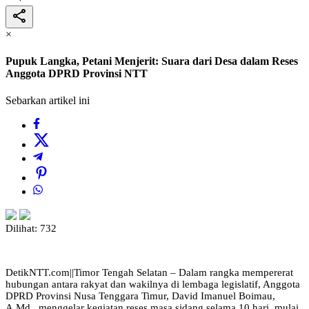
×
Pupuk Langka, Petani Menjerit: Suara dari Desa dalam Reses
Anggota DPRD Provinsi NTT
Sebarkan artikel ini
Dilihat:
732
DetikNTT.com||Timor Tengah Selatan – Dalam rangka mempererat
hubungan antara rakyat dan wakilnya di lembaga legislatif, Anggota
DPRD Provinsi Nusa Tenggara Timur, David Imanuel Boimau,
A.Md., menggelar kegiatan reses masa sidang selama 10 hari, mulai