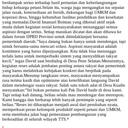
berdampak serius terhadap hasil pertanian dan keberlangsungan
hidup keluarga petani.Selain itu, warga juga mengangkat isu seputar
jalan rusak, ketersediaan air bersih, dukungan bagi UMKM dan
koperasi desa, hingga kebutuhan fasilitas pendidikan dan kesehatan
yang memadai.David Imanuel Boimau yang dikenal aktif sejak
muda dalam kegiatan sosial kemasyarakatan menanggapi semua
aspirasi dengan serius. Setiap masukan dicatat dan akan dibawa ke
dalam forum DPRD Provinsi untuk ditindaklanjuti bersama
pemerintah daerah.”Saya datang bukan hanya untuk mendengar, tapi
untuk bersama-sama mencari solusi. Aspirasi masyarakat adalah
komitmen yang harus diperjuangkan. Kita tidak bisa menunggu
terlalu lama untuk memperbaiki sistem yang menyulitkan rakyat
kecil,” tegas David saat berdialog di Desa Pene Selatan.Menurutnya,
kegiatan reses adalah jembatan penting antara rakyat dan pemerintah
yang harus melahirkan kebijakan konkret dan berpihak pada
masyarakat.Menutup rangkaian reses, masyarakat menyampaikan
rasa terima kasih dan optimisme atas keterlibatan langsung David
dalam mendengar suara rakyat. Salah satu tokoh adat di Desa Kualin
menyatakan:”Ini bukan pertama kali Pak David hadir di desa kami.
Tapi setiap kali datang, beliau selalu mau mendengar dan merespon.
Kami bangga dan berharap lebih banyak pemimpin yang seperti
beliau.”Reses ini diharapkan menjadi awal dari perubahan nyata,
memperkuat peran kelompok produktif seperti petani dan UMKM,
serta membuka jalan bagi pemerataan pembangunan yang
berkeadilan di seluruh wilayah TTS.*