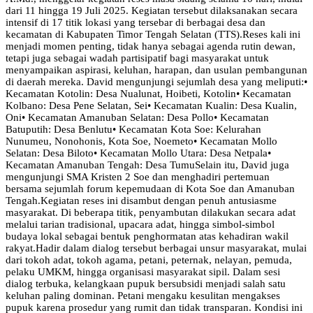
dari 11 hingga 19 Juli 2025. Kegiatan tersebut dilaksanakan secara
intensif di 17 titik lokasi yang tersebar di berbagai desa dan
kecamatan di Kabupaten Timor Tengah Selatan (TTS).Reses kali ini
menjadi momen penting, tidak hanya sebagai agenda rutin dewan,
tetapi juga sebagai wadah partisipatif bagi masyarakat untuk
menyampaikan aspirasi, keluhan, harapan, dan usulan pembangunan
di daerah mereka. David mengunjungi sejumlah desa yang meliputi:•
Kecamatan Kotolin: Desa Nualunat, Hoibeti, Kotolin• Kecamatan
Kolbano: Desa Pene Selatan, Sei• Kecamatan Kualin: Desa Kualin,
Oni• Kecamatan Amanuban Selatan: Desa Pollo• Kecamatan
Batuputih: Desa Benlutu• Kecamatan Kota Soe: Kelurahan
Nunumeu, Nonohonis, Kota Soe, Noemeto• Kecamatan Mollo
Selatan: Desa Biloto• Kecamatan Mollo Utara: Desa Netpala•
Kecamatan Amanuban Tengah: Desa TumuSelain itu, David juga
mengunjungi SMA Kristen 2 Soe dan menghadiri pertemuan
bersama sejumlah forum kepemudaan di Kota Soe dan Amanuban
Tengah.Kegiatan reses ini disambut dengan penuh antusiasme
masyarakat. Di beberapa titik, penyambutan dilakukan secara adat
melalui tarian tradisional, upacara adat, hingga simbol-simbol
budaya lokal sebagai bentuk penghormatan atas kehadiran wakil
rakyat.Hadir dalam dialog tersebut berbagai unsur masyarakat, mulai
dari tokoh adat, tokoh agama, petani, peternak, nelayan, pemuda,
pelaku UMKM, hingga organisasi masyarakat sipil. Dalam sesi
dialog terbuka, kelangkaan pupuk bersubsidi menjadi salah satu
keluhan paling dominan. Petani mengaku kesulitan mengakses
pupuk karena prosedur yang rumit dan tidak transparan. Kondisi ini