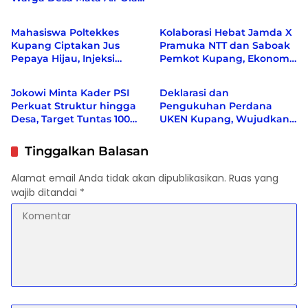
Berita
Berita
Kelor dan Kunyit Jadi
Produk Bernilai Ekonomi
Mahasiswa Poltekkes
Kolaborasi Hebat Jamda X
Kupang Ciptakan Jus
Pramuka NTT dan Saboak
Pepaya Hijau, Injeksi
Pemkot Kupang, Ekonomi
Berita
Berita
Creative Center Sebut
bergeliat, Berbagai Isu
Inovasi Pertama di Dunia
Sosial di Kampanyekan
Jokowi Minta Kader PSI
Deklarasi dan
Perkuat Struktur hingga
Pengukuhan Perdana
Desa, Target Tuntas 100
UKEN Kupang, Wujudkan
Persen Sebelum Akhir
Rumah Persaudaraan
2026
Warga Ende di Naimata
Tinggalkan Balasan
Alamat email Anda tidak akan dipublikasikan.
Ruas yang
wajib ditandai
*