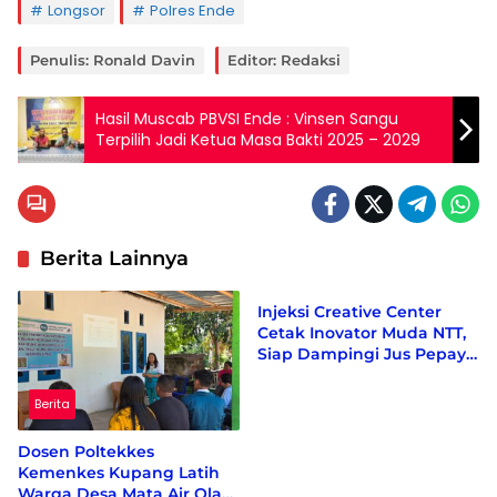
Longsor
Polres Ende
Penulis: Ronald Davin
Editor: Redaksi
Hasil Muscab PBVSI Ende : Vinsen Sangu
Terpilih Jadi Ketua Masa Bakti 2025 – 2029
Berita Lainnya
Berita
Injeksi Creative Center
Cetak Inovator Muda NTT,
Siap Dampingi Jus Pepaya
Hijau hingga Berdaya
Saing Nasional
Berita
Dosen Poltekkes
Kemenkes Kupang Latih
Warga Desa Mata Air Olah