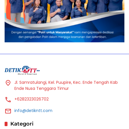
Jl. Samratulangi, Kel. Puupire, Kec. Ende Tengah Kab
Ende Nusa Tenggara Timur
+6282323026702
info@detikntt.com
Kategori