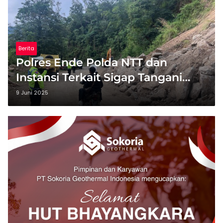
Berita
Polres Ende Polda NTT dan
Instansi Terkait Sigap Tangani
Longsor di Wolowaru
9 Juni 2025