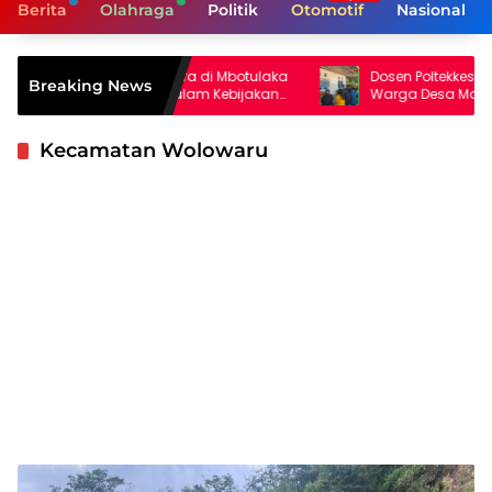
Berita
Olahraga
Politik
Otomotif
Nasional
 Dosen Unwira di Mbotulaka
Dosen Poltekkes Kemenkes Kupan
Breaking News
uda Aktif dalam Kebijakan
Warga Desa Mata Air Olah Kelor
Kunyit Jadi Produk Bernilai Ekon
Kecamatan Wolowaru