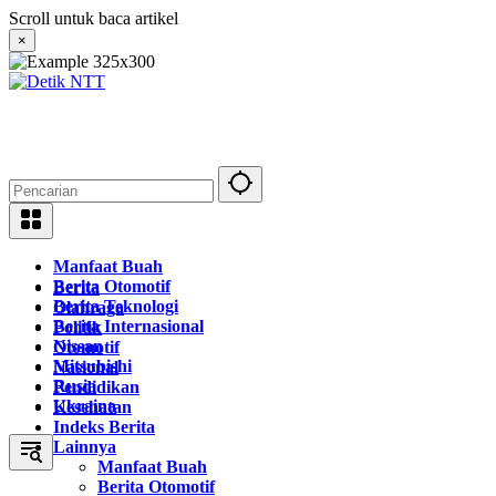
Langsung
Scroll untuk baca artikel
ke
×
konten
Manfaat Buah
Berita Otomotif
Berita
Berita Teknologi
Olahraga
Berita Internasional
Politik
Nissan
Otomotif
Mitsubishi
Nasional
Rusia
Pendidikan
Ukraina
Kesehatan
Indeks Berita
Lainnya
Manfaat Buah
Berita Otomotif