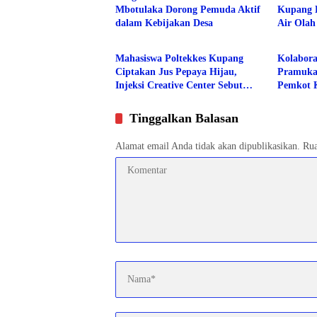
Mbotulaka Dorong Pemuda Aktif
Kupang 
dalam Kebijakan Desa
Air Olah
Berita
Berita
Produk B
Mahasiswa Poltekkes Kupang
Kolabora
Ciptakan Jus Pepaya Hijau,
Pramuka
Injeksi Creative Center Sebut
Pemkot 
Inovasi Pertama di Dunia
bergeliat
Kampan
Tinggalkan Balasan
Alamat email Anda tidak akan dipublikasikan.
Rua