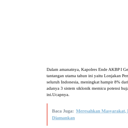
​Dalam amanatnya, Kapolres Ende AKBP I Ged
tantangan utama tahun ini yaitu Lonjakan Pe
seluruh Indonesia, meningkat hampir 8% da
adanya 3 sistem siklonik memicu potensi hu
ini.Ucapnya.
Baca Juga:
Meresahkan Masyarakat, P
Diamankan