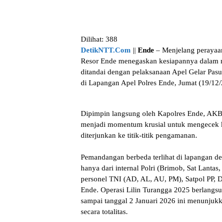
Dilihat:
388
DetikNTT.Com
||
Ende
– Menjelang perayaa
Resor Ende menegaskan kesiapannya dalam m
ditandai dengan pelaksanaan Apel Gelar Pas
di Lapangan Apel Polres Ende, Jumat (19/12/
​Dipimpin langsung oleh Kapolres Ende, AKBP
menjadi momentum krusial untuk mengecek k
diterjunkan ke titik-titik pengamanan.
​Pemandangan berbeda terlihat di lapangan d
hanya dari internal Polri (Brimob, Sat Lantas
personel TNI (AD, AL, AU, PM), Satpol PP, 
Ende. Operasi Lilin Turangga 2025 berlangsu
sampai tanggal 2 Januari 2026 ini menunjuk
secara totalitas.