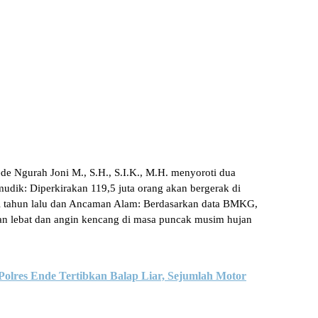
e Ngurah Joni M., S.H., S.I.K., M.H. menyoroti dua
mudik: Diperkirakan 119,5 juta orang akan bergerak di
ri tahun lalu dan Ancaman Alam: Berdasarkan data BMKG,
jan lebat dan angin kencang di masa puncak musim hujan
olres Ende Tertibkan Balap Liar, Sejumlah Motor