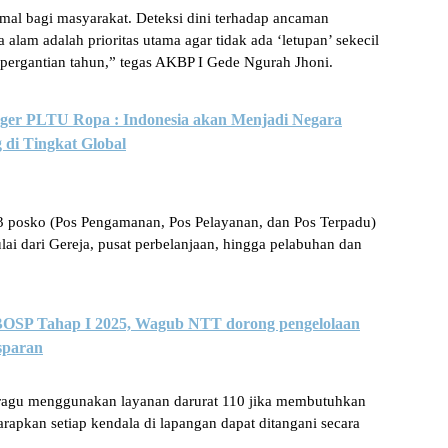
mal bagi masyarakat. Deteksi dini terhadap ancaman
alam adalah prioritas utama agar tidak ada ‘letupan’ sekecil
pergantian tahun,” tegas AKBP I Gede Ngurah Jhoni.
ager PLTU Ropa : Indonesia akan Menjadi Negara
 di Tingkat Global
903 posko (Pos Pengamanan, Pos Pelayanan, dan Pos Terpadu)
ai dari Gereja, pusat perbelanjaan, hingga pelabuhan dan
 BOSP Tahap I 2025, Wagub NTT dorong pengelolaan
sparan
 ragu menggunakan layanan darurat 110 jika membutuhkan
rapkan setiap kendala di lapangan dapat ditangani secara