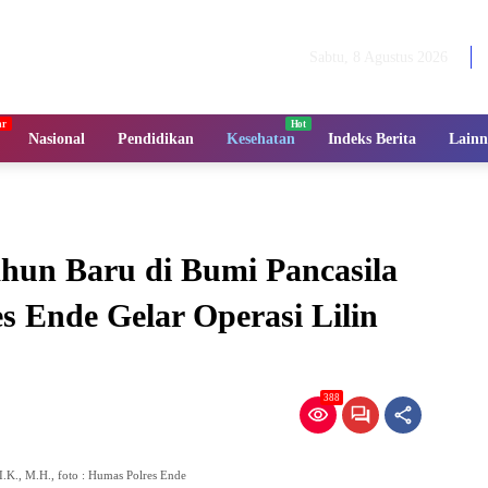
Sabtu, 8 Agustus 2026
Nasional
Pendidikan
Kesehatan
Indeks Berita
Lainn
ahun Baru di Bumi Pancasila
s Ende Gelar Operasi Lilin
388
I.K., M.H., foto : Humas Polres Ende