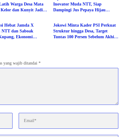
Latih Warga Desa Mata
Inovator Muda NTT, Siap
 Kelor dan Kunyit Jadi
Dampingi Jus Pepaya Hijau
Berita
ernilai Ekonomi
hingga Berdaya Saing Nasional
si Hebat Jamda X
Jokowi Minta Kader PSI Perkuat
 NTT dan Saboak
Struktur hingga Desa, Target
Kupang, Ekonomi
Tuntas 100 Persen Sebelum Akhir
, Berbagai Isu Sosial di
2026
yekan
s yang wajib ditandai
*