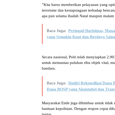
​”Kita harus memberikan pelayanan yang opti
terorisme dan kesiapsiagaan terhadap bencana 
apa pun selama ibadah Natal maupun malam 
Baca Juga:
Peringati Harkitnas, Man
yang Semakin Kuat dan Berdaya Saing
​Secara nasional, Polri telah menyiapkan 2.
untuk memantau puluhan ribu objek vital, mul
bandara.
Baca Juga:
Hadiri Rekonsiliasi Dana
Dana BOSP yang Akuntabel dan Tran
​Masyarakat Ende juga dihimbau untuk tidak
bantuan kepolisian. Dengan respon cepat diha
tuntas.