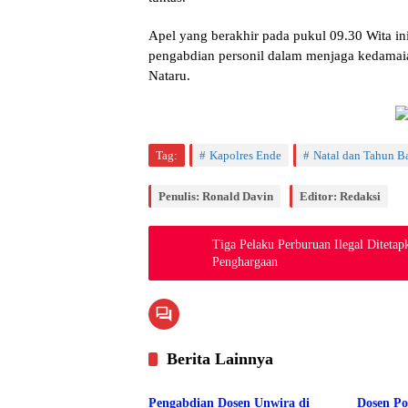
​Apel yang berakhir pada pukul 09.30 Wita i
pengabdian personil dalam menjaga kedamai
Nataru.
Tag:
Kapolres Ende
Natal dan Tahun B
Penulis: Ronald Davin
Editor: Redaksi
Tiga Pelaku Perburuan Ilegal Diteta
Penghargaan
Berita Lainnya
Berita
Berita
Pengabdian Dosen Unwira di
Dosen Po