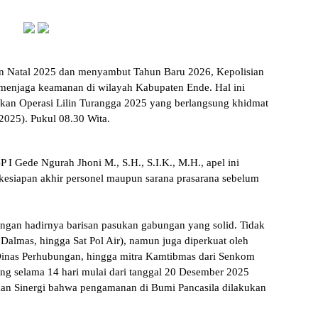
n Natal 2025 dan menyambut Tahun Baru 2026, Kepolisian
enjaga keamanan di wilayah Kabupaten Ende. Hal ini
ukan Operasi Lilin Turangga 2025 yang berlangsung khidmat
2025). Pukul 08.30 Wita.
 I Gede Ngurah Jhoni M., S.H., S.I.K., M.H., apel ini
esiapan akhir personel maupun sarana prasarana sebelum
engan hadirnya barisan pasukan gabungan yang solid. Tidak
, Dalmas, hingga Sat Pol Air), namun juga diperkuat oleh
Dinas Perhubungan, hingga mitra Kamtibmas dari Senkom
ng selama 14 hari mulai dari tanggal 20 Desember 2025
kan Sinergi bahwa pengamanan di Bumi Pancasila dilakukan