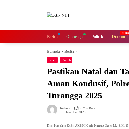
Langsung
ke
konten
Berita
Olahraga
Politik
Otomotif
Beranda
Berita
Berita
Daerah
Pastikan Natal dan T
Aman Kondusif, Polre
Turangga 2025
Redaksi
2 Min Baca
19 Desember 2025
Ket : Kapolres Ende, AKBP I Gede Ngurah Jhoni M., S.H., S.