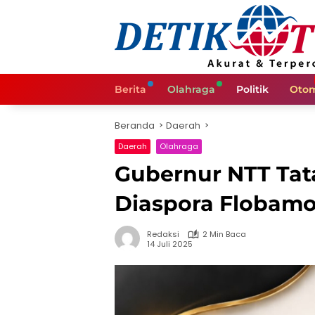
Langsung
ke
konten
Berita
Olahraga
Politik
Otom
Beranda
Daerah
Daerah
Olahraga
Gubernur NTT Ta
Diaspora Flobamor
Redaksi
2 Min Baca
14 Juli 2025