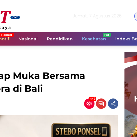
Jumat, 7 Agustus 2026
otif
Nasional
Pendidikan
Kesehatan
Indeks Be
tap Muka Bersama
a di Bali
445