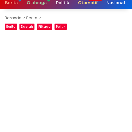
Berita
Olahraga
Politik
Otomotif
Nasional
Beranda
Berita
Berita
Daerah
Pilkada
Politik