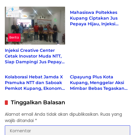
Kebijakan Desa
Kelor dan Kunyit Jadi
Produk Bernilai Ekonomi
Mahasiswa Poltekkes
Kupang Ciptakan Jus
Pepaya Hijau, Injeksi
Creative Center Sebut
Inovasi Pertama di Dunia
Berita
Injeksi Creative Center
Cetak Inovator Muda NTT,
Siap Dampingi Jus Pepaya
Berita
Politik
Hijau hingga Berdaya
Saing Nasional
Kolaborasi Hebat Jamda X
Cipayung Plus Kota
Pramuka NTT dan Saboak
Kupang, Menggelar Aksi
Pemkot Kupang, Ekonomi
Mimbar Bebas Tegaskan
bergeliat, Berbagai Isu
Penolakan Penyematan
Sosial di Kampanyekan
Gelar “RAJA TIMOR”
Tinggalkan Balasan
Kepada Presiden RI KE-7 H.
Ir. JOKO WIDODO
Alamat email Anda tidak akan dipublikasikan.
Ruas yang
wajib ditandai
*