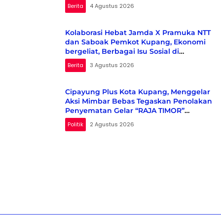
Berita
4 Agustus 2026
Kolaborasi Hebat Jamda X Pramuka NTT
dan Saboak Pemkot Kupang, Ekonomi
bergeliat, Berbagai Isu Sosial di
Kampanyekan
Berita
3 Agustus 2026
Cipayung Plus Kota Kupang, Menggelar
Aksi Mimbar Bebas Tegaskan Penolakan
Penyematan Gelar “RAJA TIMOR”
Kepada Presiden RI KE-7 H. Ir. JOKO
Politik
2 Agustus 2026
WIDODO