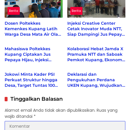
Berita
Berita
Dosen Poltekkes
Injeksi Creative Center
Kemenkes Kupang Latih
Cetak Inovator Muda NTT,
Warga Desa Mata Air Olah
Siap Dampingi Jus Pepaya
Berita
Berita
Kelor dan Kunyit Jadi
Hijau hingga Berdaya
Produk Bernilai Ekonomi
Saing Nasional
Mahasiswa Poltekkes
Kolaborasi Hebat Jamda X
Kupang Ciptakan Jus
Pramuka NTT dan Saboak
Pepaya Hijau, Injeksi
Pemkot Kupang, Ekonomi
Berita
Berita
Creative Center Sebut
bergeliat, Berbagai Isu
Inovasi Pertama di Dunia
Sosial di Kampanyekan
Jokowi Minta Kader PSI
Deklarasi dan
Perkuat Struktur hingga
Pengukuhan Perdana
Desa, Target Tuntas 100
UKEN Kupang, Wujudkan
Persen Sebelum Akhir
Rumah Persaudaraan
2026
Warga Ende di Naimata
Tinggalkan Balasan
Alamat email Anda tidak akan dipublikasikan.
Ruas yang
wajib ditandai
*