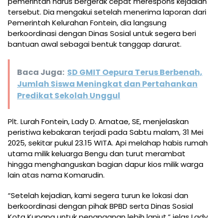
pemerintah harus bergerak cepat merespons kejadian
tersebut. Dia mengakui setelah menerima laporan dari
Pemerintah Kelurahan Fontein, dia langsung
berkoordinasi dengan Dinas Sosial untuk segera beri
bantuan awal sebagai bentuk tanggap darurat.
Baca Juga:
SD GMIT Oepura Terus Berbenah,
Jumlah Siswa Meningkat dan Pertahankan
Predikat Sekolah Unggul
Plt. Lurah Fontein, Lady D. Amatae, SE, menjelaskan
peristiwa kebakaran terjadi pada Sabtu malam, 31 Mei
2025, sekitar pukul 23.15 WITA. Api melahap habis rumah
utama milik keluarga Bengu dan turut merambat
hingga menghanguskan bagian dapur kios milik warga
lain atas nama Komarudin.
“Setelah kejadian, kami segera turun ke lokasi dan
berkoordinasi dengan pihak BPBD serta Dinas Sosial
Kota Kupang untuk penanganan lebih lanjut,” jelas Lady.