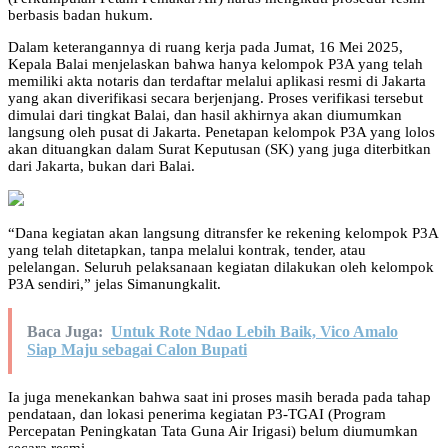
berbasis badan hukum.
Dalam keterangannya di ruang kerja pada Jumat, 16 Mei 2025,
Kepala Balai menjelaskan bahwa hanya kelompok P3A yang telah
memiliki akta notaris dan terdaftar melalui aplikasi resmi di Jakarta
yang akan diverifikasi secara berjenjang. Proses verifikasi tersebut
dimulai dari tingkat Balai, dan hasil akhirnya akan diumumkan
langsung oleh pusat di Jakarta. Penetapan kelompok P3A yang lolos
akan dituangkan dalam Surat Keputusan (SK) yang juga diterbitkan
dari Jakarta, bukan dari Balai.
“Dana kegiatan akan langsung ditransfer ke rekening kelompok P3A
yang telah ditetapkan, tanpa melalui kontrak, tender, atau
pelelangan. Seluruh pelaksanaan kegiatan dilakukan oleh kelompok
P3A sendiri,” jelas Simanungkalit.
Baca Juga:
Untuk Rote Ndao Lebih Baik, Vico Amalo
Siap Maju sebagai Calon Bupati
Ia juga menekankan bahwa saat ini proses masih berada pada tahap
pendataan, dan lokasi penerima kegiatan P3-TGAI (Program
Percepatan Peningkatan Tata Guna Air Irigasi) belum diumumkan