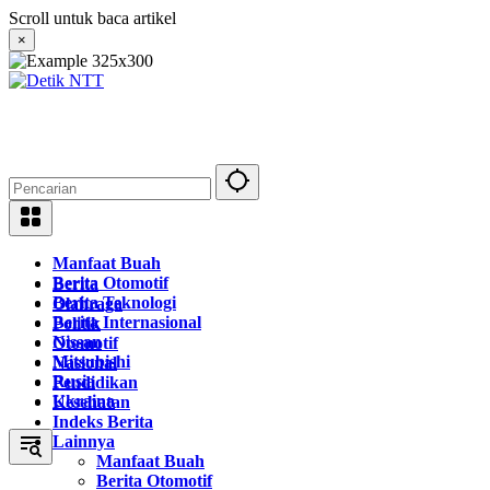
Langsung
Scroll untuk baca artikel
ke
×
konten
Manfaat Buah
Berita Otomotif
Berita
Berita Teknologi
Olahraga
Berita Internasional
Politik
Nissan
Otomotif
Mitsubishi
Nasional
Rusia
Pendidikan
Ukraina
Kesehatan
Indeks Berita
Lainnya
Manfaat Buah
Berita Otomotif