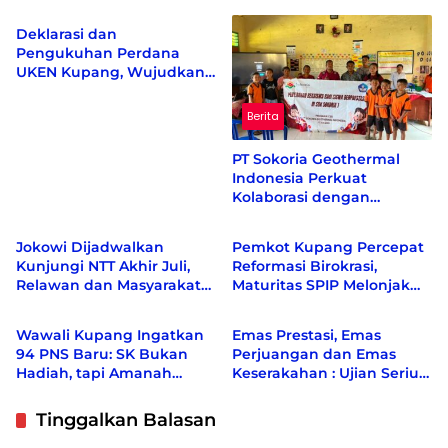
Deklarasi dan
Pengukuhan Perdana
UKEN Kupang, Wujudkan
Rumah Persaudaraan
Warga Ende di Naimata
Berita
PT Sokoria Geothermal
Indonesia Perkuat
Kolaborasi dengan
Berita
Berita
Masyarakat di Semester 1
2026
Jokowi Dijadwalkan
Pemkot Kupang Percepat
Kunjungi NTT Akhir Juli,
Reformasi Birokrasi,
Relawan dan Masyarakat
Maturitas SPIP Melonjak
Berita
Berita
Siapkan Penyambutan
dari Level 2 ke Level 4
Wawali Kupang Ingatkan
Emas Prestasi, Emas
94 PNS Baru: SK Bukan
Perjuangan dan Emas
Hadiah, tapi Amanah
Keserakahan : Ujian Serius
untuk Melayani Rakyat
Bagi Pemberantas Korupsi
Indonesia
Tinggalkan Balasan