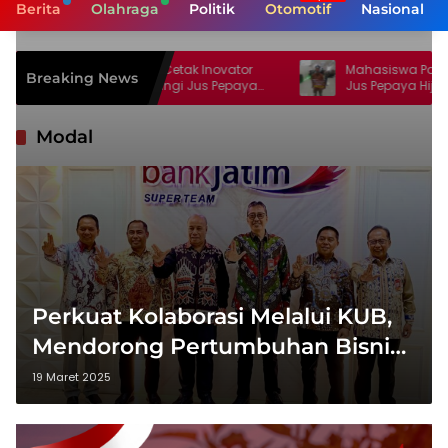
Berita
Olahraga
Politik
Otomotif
Nasional
eative Center Cetak Inovator
Mahasiswa Poltekkes Kupang 
Breaking News
, Siap Dampingi Jus Pepaya
Jus Pepaya Hijau, Injeksi Creat
ngga Berdaya Saing Nasional
Sebut Inovasi Pertama di Duni
Modal
Perkuat Kolaborasi Melalui KUB,
Mendorong Pertumbuhan Bisnis
Berkelanjutan BANK NTT
19 Maret 2025
Bersama Bank Jatim