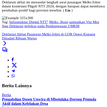
Deklarasi akbar ini menandai langkah awal pasangan Melki-Johni
dalam kontestasi Pilgub NTT 2024, dengan harapan dapat membawa
perubahan positif bagi provinsi tersebut. (
Lia
)
Tag:
Infrastruktur Digital NTT"
Melki- Jhoni
sampaikan Visi Misi
Siap Deklarasi
terfokus pada Pembangunan UMKM
Deklarasi Akbar Pasangan Melki-Johni di GOR Oepoi Kupang
Dipadati Ribuan Warga
Berita Lainnya
Berita
Pengabdian Dosen Unwira di Mbotulaka Dorong Pemuda
Aktif dalam Kebijakan Desa