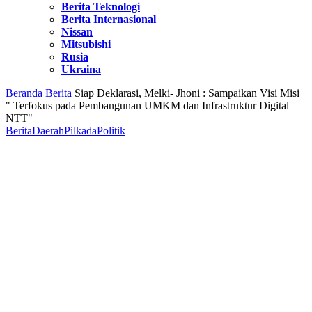
Berita Teknologi
Berita Internasional
Nissan
Mitsubishi
Rusia
Ukraina
Beranda
Berita
Siap Deklarasi, Melki- Jhoni : Sampaikan Visi Misi
" Terfokus pada Pembangunan UMKM dan Infrastruktur Digital
NTT"
Berita
Daerah
Pilkada
Politik