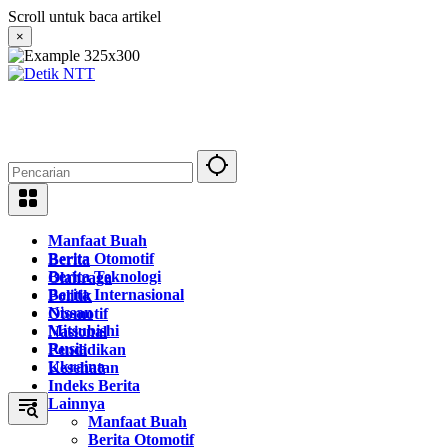
Langsung
Scroll untuk baca artikel
ke
×
konten
Manfaat Buah
Berita Otomotif
Berita
Berita Teknologi
Olahraga
Berita Internasional
Politik
Nissan
Otomotif
Mitsubishi
Nasional
Rusia
Pendidikan
Ukraina
Kesehatan
Indeks Berita
Lainnya
Manfaat Buah
Berita Otomotif