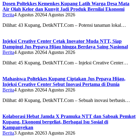
Dosen Poltekkes Kemenkes Kupang Latih Warga Desa Mata
Air Olah Kelor dan Kunyit Jadi Produk Bernilai Ekonomi
Berita
4 Agustus 2026
4 Agustus 2026
Dilihat: 43 Kupang, DetikNTT.Com – Potensi tanaman lokal…
Injeksi Creative Center Cetak Inovator Muda NTT, Siap
Dampingi Jus Pepaya Hijau hingga Berdaya Saing Nasional
Berita
4 Agustus 2026
4 Agustus 2026
Dilihat: 45 Kupang, DetikNTT.Com – Injeksi Creative Center…
Mahasiswa Poltekkes Kupang Ciptakan Jus Pepaya Hijau,
Injeksi Creative Center Sebut Inovasi Pertama di Dunia
Berita
4 Agustus 2026
4 Agustus 2026
Dilihat: 40 Kupang, DetikNTT.Com – Sebuah inovasi berbasis…
Kolaborasi Hebat Jamda X Pramuka NTT dan Saboak Pemkot
Kupang, Ekonomi bergeliat, Berbagai Isu Sosial di
Kampanyekan
Berita
3 Agustus 2026
3 Agustus 2026