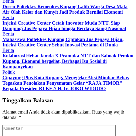
Berita
Dosen Poltekkes Kemenkes Kupang Latih Warga Desa Mata
Air Olah Kelor dan Kunyit Jadi Produk Bernilai Ekonomi
Berita
Injeksi Creative Center Cetak Inovator Muda NTT, Siap
Dampingi Jus Pepaya Hijau hingga Berdaya Saing Nasional
Berita
Mahasiswa Poltekkes Kupang Ciptakan Jus Pepaya Hijau,
Injeksi Creative Center Sebut Inovasi Pertama di Dunia
Berita
Kolaborasi Hebat Jamda X Pramuka NTT dan Saboak Pemkot
Kupang, Ekonomi bergeliat, Berbagai Isu Sosial di
Kampanyekan
Politik
Cipayung Plus Kota Kupang, Menggelar Aksi Mimbar Bebas
Tegaskan Penolakan Penyematan Gelar “RAJA TIMOR”
Kepada Presiden RI KE-7 H. Ir. JOKO WIDODO
Tinggalkan Balasan
Alamat email Anda tidak akan dipublikasikan.
Ruas yang wajib
ditandai
*