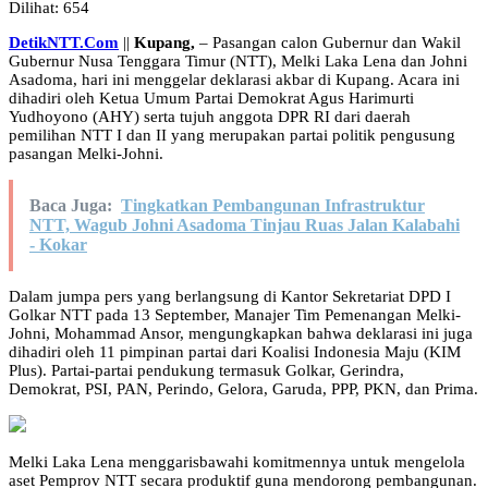
Dilihat:
654
DetikNTT.Com
||
Kupang,
– Pasangan calon Gubernur dan Wakil
Gubernur Nusa Tenggara Timur (NTT), Melki Laka Lena dan Johni
Asadoma, hari ini menggelar deklarasi akbar di Kupang. Acara ini
dihadiri oleh Ketua Umum Partai Demokrat Agus Harimurti
Yudhoyono (AHY) serta tujuh anggota DPR RI dari daerah
pemilihan NTT I dan II yang merupakan partai politik pengusung
pasangan Melki-Johni.
Baca Juga:
Tingkatkan Pembangunan Infrastruktur
NTT, Wagub Johni Asadoma Tinjau Ruas Jalan Kalabahi
- Kokar
Dalam jumpa pers yang berlangsung di Kantor Sekretariat DPD I
Golkar NTT pada 13 September, Manajer Tim Pemenangan Melki-
Johni, Mohammad Ansor, mengungkapkan bahwa deklarasi ini juga
dihadiri oleh 11 pimpinan partai dari Koalisi Indonesia Maju (KIM
Plus). Partai-partai pendukung termasuk Golkar, Gerindra,
Demokrat, PSI, PAN, Perindo, Gelora, Garuda, PPP, PKN, dan Prima.
Melki Laka Lena menggarisbawahi komitmennya untuk mengelola
aset Pemprov NTT secara produktif guna mendorong pembangunan.