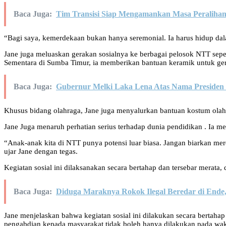
Baca Juga:
Tim Transisi Siap Mengamankan Masa Peraliha
“Bagi saya, kemerdekaan bukan hanya seremonial. Ia harus hidup da
Jane juga meluaskan gerakan sosialnya ke berbagai pelosok NTT sep
Sementara di Sumba Timur, ia memberikan bantuan keramik untuk gere
Baca Juga:
Gubernur Melki Laka Lena Atas Nama Presiden 
Khusus bidang olahraga, Jane juga menyalurkan bantuan kostum olahr
Jane Juga menaruh perhatian serius terhadap dunia pendidikan . Ia m
“Anak-anak kita di NTT punya potensi luar biasa. Jangan biarkan m
ujar Jane dengan tegas.
Kegiatan sosial ini dilaksanakan secara bertahap dan tersebar merat
Baca Juga:
Diduga Maraknya Rokok Ilegal Beredar di Ende,
Jane menjelaskan bahwa kegiatan sosial ini dilakukan secara bertah
pengabdian kepada masyarakat tidak boleh hanya dilakukan pada wakt