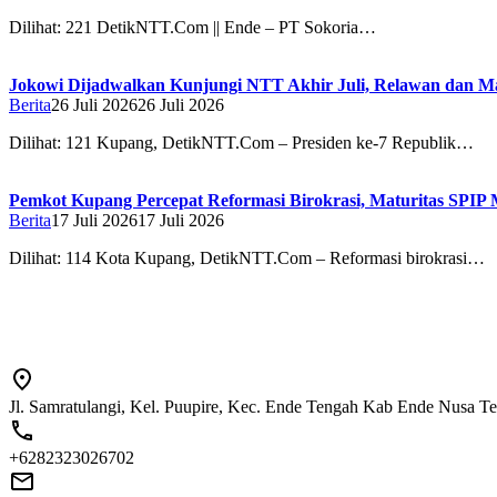
Dilihat: 221 DetikNTT.Com || Ende – PT Sokoria…
Jokowi Dijadwalkan Kunjungi NTT Akhir Juli, Relawan dan 
Berita
26 Juli 2026
26 Juli 2026
Dilihat: 121 Kupang, DetikNTT.Com – Presiden ke-7 Republik…
Pemkot Kupang Percepat Reformasi Birokrasi, Maturitas SPIP M
Berita
17 Juli 2026
17 Juli 2026
Dilihat: 114 Kota Kupang, DetikNTT.Com – Reformasi birokrasi…
Jl. Samratulangi, Kel. Puupire, Kec. Ende Tengah Kab Ende Nusa T
+6282323026702