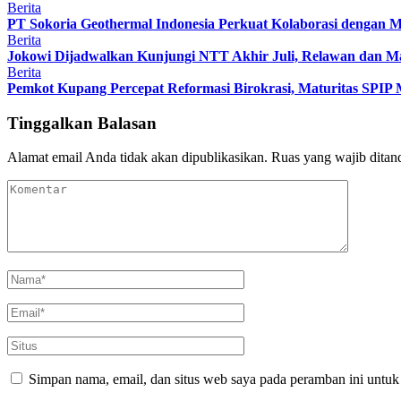
Berita
PT Sokoria Geothermal Indonesia Perkuat Kolaborasi dengan M
Berita
Jokowi Dijadwalkan Kunjungi NTT Akhir Juli, Relawan dan 
Berita
Pemkot Kupang Percepat Reformasi Birokrasi, Maturitas SPIP M
Tinggalkan Balasan
Alamat email Anda tidak akan dipublikasikan.
Ruas yang wajib ditan
Simpan nama, email, dan situs web saya pada peramban ini untuk