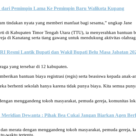
n dari Pemimpin Lama Ke Pemimpin Baru Walikota Kupang
lam tindakan nyata yang memberi manfaat bagi sesama,” ungkap Jane
erti di Kabupaten Timor Tengah Utara (TTU), ia menyerahkan bantuan
ja di Kanatang serta tiang gawang untuk mendukung aktivitas olahrag
RI Resmi Lantik Bupati dan Wakil Bupati Belu Masa Jabatan 20
aga yang tersebar di 12 kabupaten.
emberikan bantuan biaya registrasi (regis) serta beasiswa kepada anak
ereka berhenti sekolah hanya karena tidak punya biaya. Kita semua pu
a, dengan menggandeng tokoh masyarakat, pemuda gereja, komunitas loka
 Meridian Dewanta : Pihak Bea Cukai Jangan Biarkan Agen Berk
ap dan merata dengan menggandeng tokoh masyarakat, pemuda gereja, ko
u-waktu tertentu.