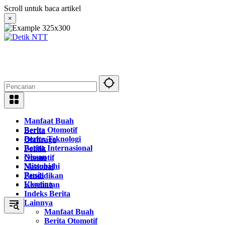
Langsung
Scroll untuk baca artikel
ke
×
konten
Manfaat Buah
Berita Otomotif
Berita
Berita Teknologi
Olahraga
Berita Internasional
Politik
Nissan
Otomotif
Mitsubishi
Nasional
Rusia
Pendidikan
Ukraina
Kesehatan
Indeks Berita
Lainnya
Manfaat Buah
Berita Otomotif