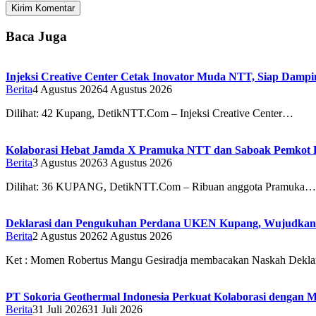
Baca Juga
Injeksi Creative Center Cetak Inovator Muda NTT, Siap Dampin
Berita
4 Agustus 2026
4 Agustus 2026
Dilihat: 42 Kupang, DetikNTT.Com – Injeksi Creative Center…
Kolaborasi Hebat Jamda X Pramuka NTT dan Saboak Pemkot Ku
Berita
3 Agustus 2026
3 Agustus 2026
Dilihat: 36 ‎‎KUPANG, DetikNTT.Com – Ribuan anggota Pramuka…
Deklarasi dan Pengukuhan Perdana UKEN Kupang, Wujudkan
Berita
2 Agustus 2026
2 Agustus 2026
Ket : Momen Robertus Mangu Gesiradja membacakan Naskah Deklar
PT Sokoria Geothermal Indonesia Perkuat Kolaborasi dengan M
Berita
31 Juli 2026
31 Juli 2026