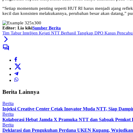
“Setiap momentum penting seperti HUT RI harus menjadi ajang refleksi 
kecil dan konsisten melakukannya, perubahan besar akan datang,” p
Editor: Lia kiki
Sumber Berita
Tim Tabur Intelijen Kejati NTT Berhasil Tangkap DPO Kasus Pencab
Berita Lainnya
Berita
Injeksi Creative Center Cetak Inovator Muda NTT, Siap Dampin
Berita
Kolaborasi Hebat Jamda X Pramuka NTT dan Saboak Pemkot Ku
Berita
Deklarasi dan Pengukuhan Perdana UKEN Kupang, Wujudkan