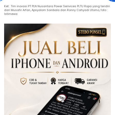
Ket : Tim inovasi PT PLN Nusantara Power Serivices PLTU Ropa yang teridiri
dari Musafir Arfan, Apsyalom Soinbala dan Ronny Cahyadi Utomo, foto :
Istimewa