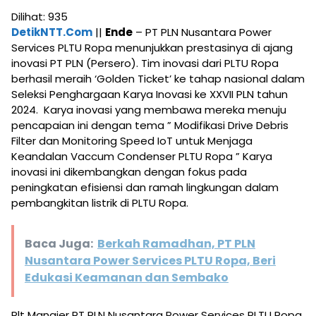
Dilihat:
935
DetikNTT.Com
||
Ende
– PT PLN Nusantara Power
Services PLTU Ropa menunjukkan prestasinya di ajang
inovasi PT PLN (Persero). Tim inovasi dari PLTU Ropa
berhasil meraih ‘Golden Ticket’ ke tahap nasional dalam
Seleksi Penghargaan Karya Inovasi ke XXVII PLN tahun
2024. Karya inovasi yang membawa mereka menuju
pencapaian ini dengan tema ” Modifikasi Drive Debris
Filter dan Monitoring Speed IoT untuk Menjaga
Keandalan Vaccum Condenser PLTU Ropa ” Karya
inovasi ini dikembangkan dengan fokus pada
peningkatan efisiensi dan ramah lingkungan dalam
pembangkitan listrik di PLTU Ropa.
Baca Juga:
Berkah Ramadhan, PT PLN
Nusantara Power Services PLTU Ropa, Beri
Edukasi Keamanan dan Sembako
Plt Manajer PT PLN Nusantara Power Services PLTU Ropa