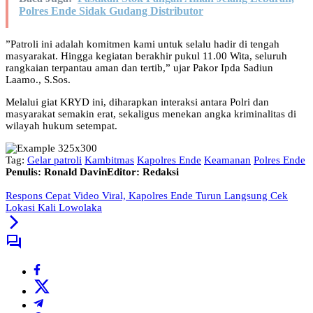
Polres Ende Sidak Gudang Distributor
​”Patroli ini adalah komitmen kami untuk selalu hadir di tengah
masyarakat. Hingga kegiatan berakhir pukul 11.00 Wita, seluruh
rangkaian terpantau aman dan tertib,” ujar Pakor Ipda Sadiun
Laamo., S.Sos.
​Melalui giat KRYD ini, diharapkan interaksi antara Polri dan
masyarakat semakin erat, sekaligus menekan angka kriminalitas di
wilayah hukum setempat.
Tag:
Gelar patroli
Kambitmas
Kapolres Ende
Keamanan
Polres Ende
Penulis: Ronald Davin
Editor: Redaksi
Respons Cepat Video Viral, Kapolres Ende Turun Langsung Cek
Lokasi Kali Lowolaka