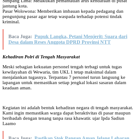
​Simpang Lima: Melakukan pemantauan arus kendaraan di pusat
jantung kota.
​Pasar Wolowona: Memberikan imbauan kepada pedagang dan
pengunjung pasar agar tetap waspada terhadap potensi tindak
kriminal.
Baca Juga:
Pupuk Langka, Petani Menjerit: Suara dari
Desa dalam Reses Anggota DPRD Provinsi NTT
​Kehadiran Polri di Tengah Masyarakat
​Meski sebagian kekuatan personel tengah terbagi untuk tugas
kewilayahan di Wewaria, tim UKL 1 tetap maksimal dalam
menjalankan tugasnya. Terpantau 7 personel turun langsung ke
lapangan untuk memastikan setiap jengkal lokasi sasaran dalam
keadaan aman.
Kegiatan ini adalah bentuk kehadiran negara di tengah masyarakat.
Kami ingin memastikan warga dapat beraktivitas di pasar maupun
beribadah dengan tenang tanpa rasa khawatir. ujar Ipda Sadiun
Laamo
Baca Juga:
​Pastikan Stok Pangan Aman Jelang Lebaran,