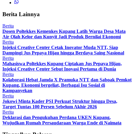
Berita Lainnya
Berita
Dosen Poltekkes Kemenkes Kupang Latih Warga Desa Mata
Air Olah Kelor dan Kunyit Jadi Produk Bernilai Ekonomi
Berita
Injeksi Creative Center Cetak Inovator Muda NTT, Siap
Dampingi Jus Pepaya Hijau hingga Berdaya Saing Nasional
Berita
Mahasiswa Poltekkes Kupang Ciptakan Jus Pepaya Hijau,
Injeksi Creative Center Sebut Inovasi Pertama di Dunia
Berita
Kolaborasi Hebat Jamda X Pramuka NTT dan Saboak Pemkot
Kupang, Ekonomi bergeliat, Berbagai Isu Sosial di
Kampanyekan
Berita
Jokowi Minta Kader PSI Perkuat Struktur hingga Desa,
Target Tuntas 100 Persen Sebelum Akhir 2026
Berita
Deklarasi dan Pengukuhan Perdana UKEN Kupang,
Wujudkan Rumah Persaudaraan Warga Ende di Naimata