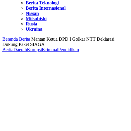
Berita Teknologi
Berita Internasional
Nissan
Mitsubishi
Rusia
Ukraina
Beranda
Berita
Mantan Ketua DPD I Golkar NTT Deklarasi
Dukung Paket SIAGA
Berita
Daerah
Korupsi
Kriminal
Pendidikan