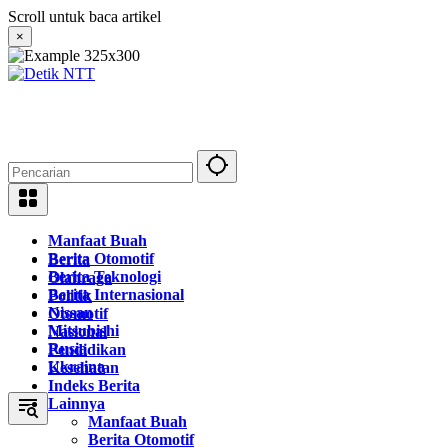
Langsung
Scroll untuk baca artikel
ke
×
konten
Manfaat Buah
Berita Otomotif
Berita
Berita Teknologi
Olahraga
Berita Internasional
Politik
Nissan
Otomotif
Mitsubishi
Nasional
Rusia
Pendidikan
Ukraina
Kesehatan
Indeks Berita
Lainnya
Manfaat Buah
Berita Otomotif