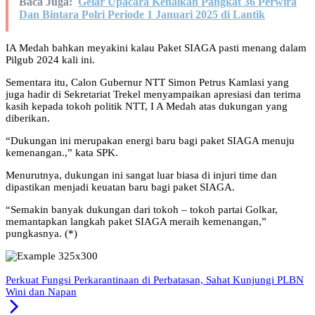
Baca Juga:
Gelar Upacara Kenaikan Pangkat 36 Perwira
Dan Bintara Polri Periode 1 Januari 2025 di Lantik
IA Medah bahkan meyakini kalau Paket SIAGA pasti menang dalam
Pilgub 2024 kali ini.
Sementara itu, Calon Gubernur NTT Simon Petrus Kamlasi yang
juga hadir di Sekretariat Trekel menyampaikan apresiasi dan terima
kasih kepada tokoh politik NTT, I A Medah atas dukungan yang
diberikan.
“Dukungan ini merupakan energi baru bagi paket SIAGA menuju
kemenangan.,” kata SPK.
Menurutnya, dukungan ini sangat luar biasa di injuri time dan
dipastikan menjadi keuatan baru bagi paket SIAGA.
“Semakin banyak dukungan dari tokoh – tokoh partai Golkar,
memantapkan langkah paket SIAGA meraih kemenangan,”
pungkasnya. (*)
Perkuat Fungsi Perkarantinaan di Perbatasan, Sahat Kunjungi PLBN
Wini dan Napan