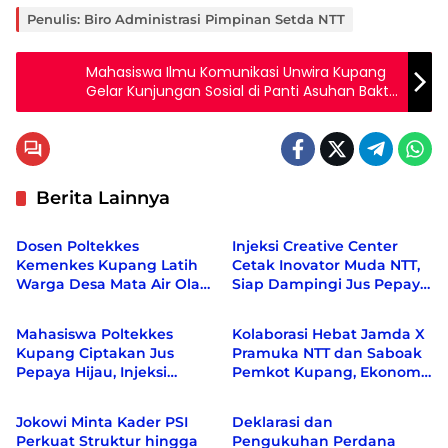
Penulis: Biro Administrasi Pimpinan Setda NTT
Mahasiswa Ilmu Komunikasi Unwira Kupang
Gelar Kunjungan Sosial di Panti Asuhan Bakti
Luhur Baumata
Berita Lainnya
Berita
Berita
Dosen Poltekkes
Injeksi Creative Center
Kemenkes Kupang Latih
Cetak Inovator Muda NTT,
Warga Desa Mata Air Olah
Siap Dampingi Jus Pepaya
Berita
Berita
Kelor dan Kunyit Jadi
Hijau hingga Berdaya
Produk Bernilai Ekonomi
Saing Nasional
Mahasiswa Poltekkes
Kolaborasi Hebat Jamda X
Kupang Ciptakan Jus
Pramuka NTT dan Saboak
Pepaya Hijau, Injeksi
Pemkot Kupang, Ekonomi
Berita
Berita
Creative Center Sebut
bergeliat, Berbagai Isu
Inovasi Pertama di Dunia
Sosial di Kampanyekan
Jokowi Minta Kader PSI
Deklarasi dan
Perkuat Struktur hingga
Pengukuhan Perdana