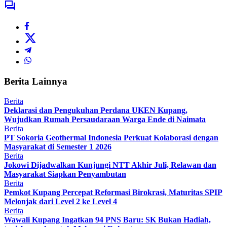
Berita Lainnya
Berita
Deklarasi dan Pengukuhan Perdana UKEN Kupang,
Wujudkan Rumah Persaudaraan Warga Ende di Naimata
Berita
PT Sokoria Geothermal Indonesia Perkuat Kolaborasi dengan
Masyarakat di Semester 1 2026
Berita
Jokowi Dijadwalkan Kunjungi NTT Akhir Juli, Relawan dan
Masyarakat Siapkan Penyambutan
Berita
Pemkot Kupang Percepat Reformasi Birokrasi, Maturitas SPIP
Melonjak dari Level 2 ke Level 4
Berita
Wawali Kupang Ingatkan 94 PNS Baru: SK Bukan Hadiah,