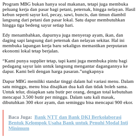
Program MBG bukan hanya soal makanan, tetapi juga membuka
peluang kerja dan pasar bagi petani, peternak, hingga nelayan. Hasil
kebun seperti sayur kol, pecay, sawi, buncis, dan timun diambil
langsung dari petani dan pasar lokal. Satu dapur membutuhkan
hingga tiga bedeng sayur setiap hari.
Edy menambahkan, dapurnya juga menyerap ayam, ikan, dan
daging sapi langsung dari peternak dan nelayan sekitar. Hal ini
membuka lapangan kerja baru sekaligus memastikan perputaran
ekonomi lokal tetap berjalan.
“Kami punya supplier tetap, tapi kami juga membuka pintu bagi
pedagang sayur lain untuk langsung mengantar dagangannya ke
dapur. Kami beli dengan harga pasaran.”ungkapnya
Dapur MBG memiliki standar tinggi dalam hal variasi menu. Dalam
satu minggu, menu bisa disajikan dua kali dan tidak boleh sama.
Untuk telur, disiapkan satu butir per orang, dengan total kebutuhan
mencapai 3.500 butir per minggu. Dalam satu kali masak,
dibutuhkan 300 ekor ayam, dan seminggu bisa mencapai 900 ekor.
Baca Juga:
Bank NTT dan Bank DKI Berkolaborasi
Bentuk Kelompok Usaha Bank untuk Penuhi Modal Inti
Minimum