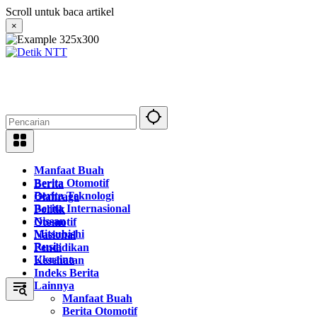
Langsung
Scroll untuk baca artikel
ke
×
konten
Manfaat Buah
Berita Otomotif
Berita
Berita Teknologi
Olahraga
Berita Internasional
Politik
Nissan
Otomotif
Mitsubishi
Nasional
Rusia
Pendidikan
Ukraina
Kesehatan
Indeks Berita
Lainnya
Manfaat Buah
Berita Otomotif