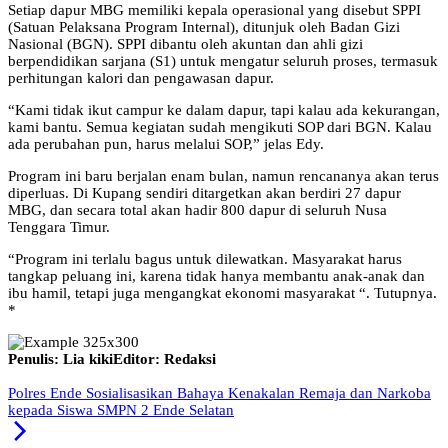
Setiap dapur MBG memiliki kepala operasional yang disebut SPPI
(Satuan Pelaksana Program Internal), ditunjuk oleh Badan Gizi
Nasional (BGN). SPPI dibantu oleh akuntan dan ahli gizi
berpendidikan sarjana (S1) untuk mengatur seluruh proses, termasuk
perhitungan kalori dan pengawasan dapur.
“Kami tidak ikut campur ke dalam dapur, tapi kalau ada kekurangan,
kami bantu. Semua kegiatan sudah mengikuti SOP dari BGN. Kalau
ada perubahan pun, harus melalui SOP,” jelas Edy.
Program ini baru berjalan enam bulan, namun rencananya akan terus
diperluas. Di Kupang sendiri ditargetkan akan berdiri 27 dapur
MBG, dan secara total akan hadir 800 dapur di seluruh Nusa
Tenggara Timur.
“Program ini terlalu bagus untuk dilewatkan. Masyarakat harus
tangkap peluang ini, karena tidak hanya membantu anak-anak dan
ibu hamil, tetapi juga mengangkat ekonomi masyarakat “. Tutupnya.
*
Penulis: Lia kiki
Editor: Redaksi
Polres Ende Sosialisasikan Bahaya Kenakalan Remaja dan Narkoba
kepada Siswa SMPN 2 Ende Selatan