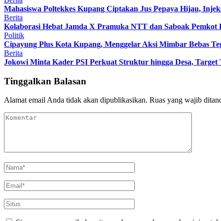
Mahasiswa Poltekkes Kupang Ciptakan Jus Pepaya Hijau, Injeks
Berita
Kolaborasi Hebat Jamda X Pramuka NTT dan Saboak Pemkot Ku
Politik
Cipayung Plus Kota Kupang, Menggelar Aksi Mimbar Bebas 
Berita
Jokowi Minta Kader PSI Perkuat Struktur hingga Desa, Target 
Tinggalkan Balasan
Alamat email Anda tidak akan dipublikasikan.
Ruas yang wajib ditan