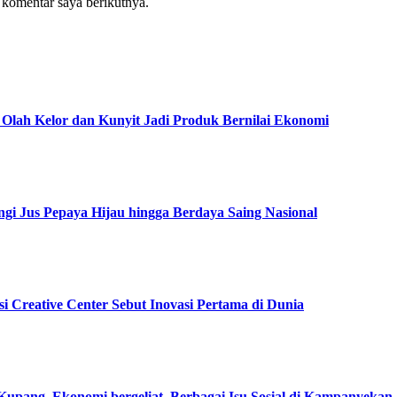
 komentar saya berikutnya.
Olah Kelor dan Kunyit Jadi Produk Bernilai Ekonomi
gi Jus Pepaya Hijau hingga Berdaya Saing Nasional
i Creative Center Sebut Inovasi Pertama di Dunia
pang, Ekonomi bergeliat, Berbagai Isu Sosial di Kampanyekan