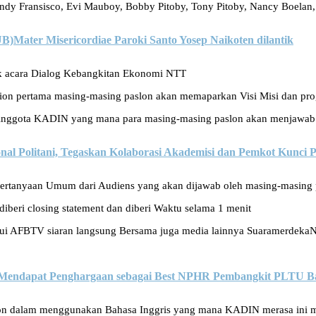
dy Fransisco, Evi Mauboy, Bobby Pitoby, Tony Pitoby, Nancy Boelan,
Mater Misericordiae Paroki Santo Yosep Naikoten dilantik
uk acara Dialog Kebangkitan Ekonomi NTT
ession pertama masing-masing paslon akan memaparkan Visi Misi dan pr
ri Anggota KADIN yang mana para masing-masing paslon akan menjawab
nal Politani, Tegaskan Kolaborasi Akademisi dan Pemkot Kunci
pertanyaan Umum dari Audiens yang akan dijawab oleh masing-masing 
diberi closing statement dan diberi Waktu selama 1 menit
alui AFBTV siaran langsung Bersama juga media lainnya Suaramerdeka
Mendapat Penghargaan sebagai Best NPHR Pembangkit PLTU Ba
sion dalam menggunakan Bahasa Inggris yang mana KADIN merasa ini 