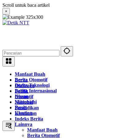
Langsung
Scroll untuk baca artikel
ke
×
konten
Manfaat Buah
Berita Otomotif
Berita
Berita Teknologi
Olahraga
Berita Internasional
Politik
Nissan
Otomotif
Mitsubishi
Nasional
Rusia
Pendidikan
Ukraina
Kesehatan
Indeks Berita
Lainnya
Manfaat Buah
Berita Otomotif