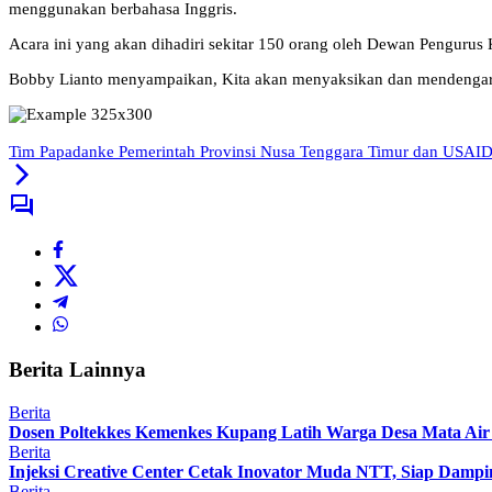
menggunakan berbahasa Inggris.
Acara ini yang akan dihadiri sekitar 150 orang oleh Dewan Penguru
Bobby Lianto menyampaikan, Kita akan menyaksikan dan mendengarka
Tim Papadanke Pemerintah Provinsi Nusa Tenggara Timur dan USAI
Berita Lainnya
Berita
Dosen Poltekkes Kemenkes Kupang Latih Warga Desa Mata Air 
Berita
Injeksi Creative Center Cetak Inovator Muda NTT, Siap Dampin
Berita