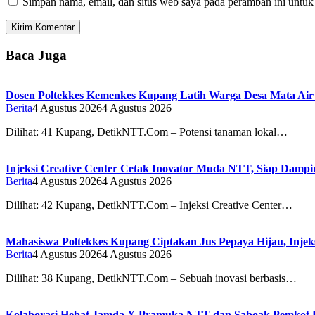
Simpan nama, email, dan situs web saya pada peramban ini untuk
Baca Juga
Dosen Poltekkes Kemenkes Kupang Latih Warga Desa Mata Air 
Berita
4 Agustus 2026
4 Agustus 2026
Dilihat: 41 Kupang, DetikNTT.Com – Potensi tanaman lokal…
Injeksi Creative Center Cetak Inovator Muda NTT, Siap Dampin
Berita
4 Agustus 2026
4 Agustus 2026
Dilihat: 42 Kupang, DetikNTT.Com – Injeksi Creative Center…
Mahasiswa Poltekkes Kupang Ciptakan Jus Pepaya Hijau, Injeks
Berita
4 Agustus 2026
4 Agustus 2026
Dilihat: 38 Kupang, DetikNTT.Com – Sebuah inovasi berbasis…
Kolaborasi Hebat Jamda X Pramuka NTT dan Saboak Pemkot Ku