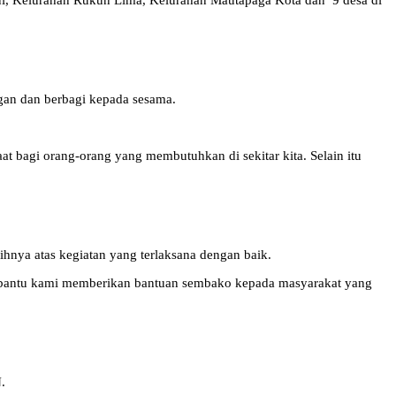
i, Kelurahan Rukun Lima, Kelurahan Mautapaga Kota dan 9 desa di
an dan berbagi kepada sesama.
 bagi orang-orang yang membutuhkan di sekitar kita. Selain itu
nya atas kegiatan yang terlaksana dengan baik.
mbantu kami memberikan bantuan sembako kepada masyarakat yang
.