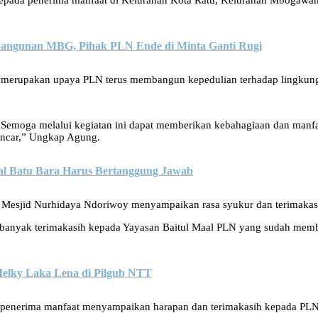
epada penerima manfaat di Kelurahan Kota Ratu, Kelurahan Mbogawan
Bangunan MBG, Pihak PLN Ende di Minta Ganti Rugi
merupakan upaya PLN terus membangun kepedulian terhadap lingkung
emoga melalui kegiatan ini dapat memberikan kebahagiaan dan manfaat
lancar,” Ungkap Agung.
l Batu Bara Harus Bertanggung Jawab
Mesjid Nurhidaya Ndoriwoy menyampaikan rasa syukur dan terimakasih
 banyak terimakasih kepada Yayasan Baitul Maal PLN yang sudah me
Melky Laka Lena di Pilgub NTT
an penerima manfaat menyampaikan harapan dan terimakasih kepada PLN