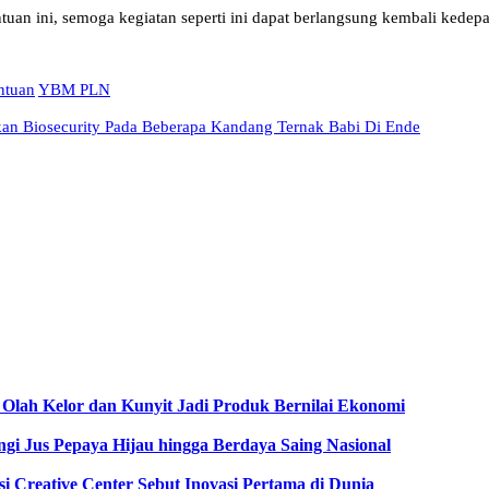
n ini, semoga kegiatan seperti ini dapat berlangsung kembali kedep
ntuan
YBM PLN
kan Biosecurity Pada Beberapa Kandang Ternak Babi Di Ende
Olah Kelor dan Kunyit Jadi Produk Bernilai Ekonomi
gi Jus Pepaya Hijau hingga Berdaya Saing Nasional
i Creative Center Sebut Inovasi Pertama di Dunia