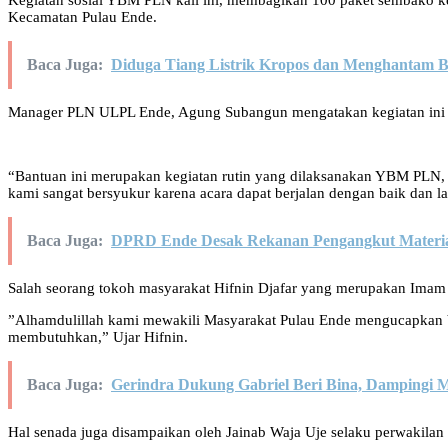
Kegiatan sosial YBM PLN kali ini, membagikan 100 paket sembako k
Kecamatan Pulau Ende.
Baca Juga:
Diduga Tiang Listrik Kropos dan Menghantam 
Manager PLN ULPL Ende, Agung Subangun mengatakan kegiatan ini 
“Bantuan ini merupakan kegiatan rutin yang dilaksanakan YBM PLN, S
kami sangat bersyukur karena acara dapat berjalan dengan baik dan 
Baca Juga:
DPRD Ende Desak Rekanan Pengangkut Materia
Salah seorang tokoh masyarakat Hifnin Djafar yang merupakan Imam 
”Alhamdulillah kami mewakili Masyarakat Pulau Ende mengucapkan
membutuhkan,” Ujar Hifnin.
Baca Juga:
Gerindra Dukung Gabriel Beri Bina, Dampingi 
Hal senada juga disampaikan oleh Jainab Waja Uje selaku perwakil