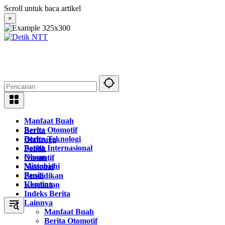
Langsung
Scroll untuk baca artikel
ke
×
konten
Manfaat Buah
Berita Otomotif
Berita
Berita Teknologi
Olahraga
Berita Internasional
Politik
Nissan
Otomotif
Mitsubishi
Nasional
Rusia
Pendidikan
Ukraina
Kesehatan
Indeks Berita
Lainnya
Manfaat Buah
Berita Otomotif