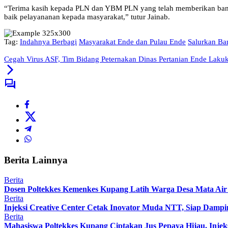
“Terima kasih kepada PLN dan YBM PLN yang telah memberikan bantua
baik pelayananan kepada masyarakat,” tutur Jainab.
Tag:
Indahnya Berbagi
Masyarakat Ende dan Pulau Ende
Salurkan Ba
Cegah Virus ASF, Tim Bidang Peternakan Dinas Pertanian Ende Laku
Berita Lainnya
Berita
Dosen Poltekkes Kemenkes Kupang Latih Warga Desa Mata Air 
Berita
Injeksi Creative Center Cetak Inovator Muda NTT, Siap Dampin
Berita
Mahasiswa Poltekkes Kupang Ciptakan Jus Pepaya Hijau, Injeks