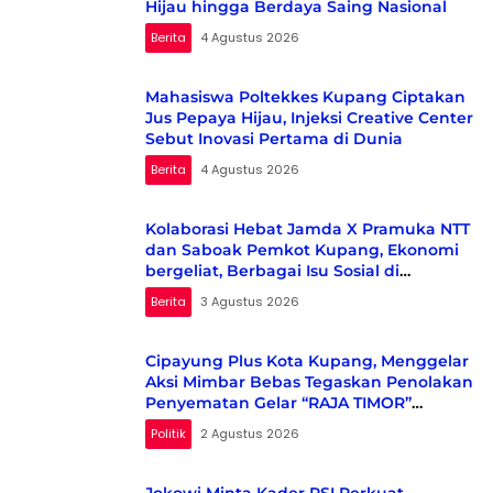
Hijau hingga Berdaya Saing Nasional
Berita
4 Agustus 2026
Mahasiswa Poltekkes Kupang Ciptakan
Jus Pepaya Hijau, Injeksi Creative Center
Sebut Inovasi Pertama di Dunia
Berita
4 Agustus 2026
Kolaborasi Hebat Jamda X Pramuka NTT
dan Saboak Pemkot Kupang, Ekonomi
bergeliat, Berbagai Isu Sosial di
Kampanyekan
Berita
3 Agustus 2026
Cipayung Plus Kota Kupang, Menggelar
Aksi Mimbar Bebas Tegaskan Penolakan
Penyematan Gelar “RAJA TIMOR”
Kepada Presiden RI KE-7 H. Ir. JOKO
Politik
2 Agustus 2026
WIDODO