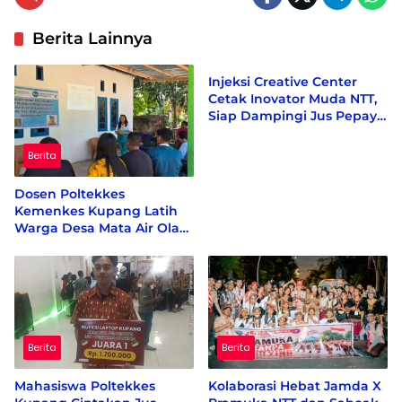
Berita Lainnya
Berita
Injeksi Creative Center
Cetak Inovator Muda NTT,
Siap Dampingi Jus Pepaya
Hijau hingga Berdaya
Saing Nasional
Berita
Dosen Poltekkes
Kemenkes Kupang Latih
Warga Desa Mata Air Olah
Kelor dan Kunyit Jadi
Produk Bernilai Ekonomi
Berita
Berita
Mahasiswa Poltekkes
Kolaborasi Hebat Jamda X