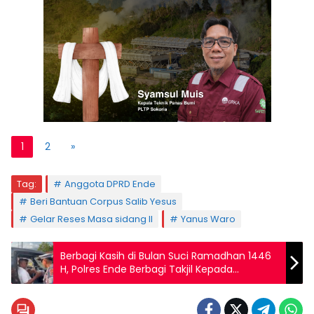
1
2
»
Tag:
Anggota DPRD Ende
Beri Bantuan Corpus Salib Yesus
Gelar Reses Masa sidang II
Yanus Waro
Berbagi Kasih di Bulan Suci Ramadhan 1446
H, Polres Ende Berbagi Takjil Kepada
Masyarakat