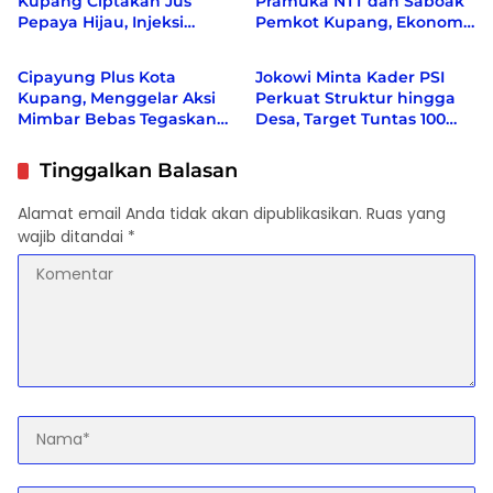
Kupang Ciptakan Jus
Pramuka NTT dan Saboak
Pepaya Hijau, Injeksi
Pemkot Kupang, Ekonomi
Politik
Berita
Creative Center Sebut
bergeliat, Berbagai Isu
Inovasi Pertama di Dunia
Sosial di Kampanyekan
Cipayung Plus Kota
Jokowi Minta Kader PSI
Kupang, Menggelar Aksi
Perkuat Struktur hingga
Mimbar Bebas Tegaskan
Desa, Target Tuntas 100
Penolakan Penyematan
Persen Sebelum Akhir
Gelar “RAJA TIMOR”
2026
Tinggalkan Balasan
Kepada Presiden RI KE-7 H.
Ir. JOKO WIDODO
Alamat email Anda tidak akan dipublikasikan.
Ruas yang
wajib ditandai
*