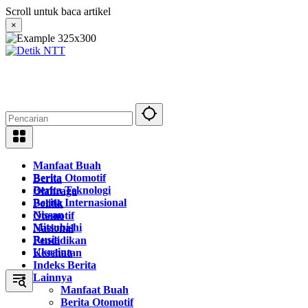
Langsung
Scroll untuk baca artikel
ke
×
konten
Manfaat Buah
Berita Otomotif
Berita
Berita Teknologi
Olahraga
Berita Internasional
Politik
Nissan
Otomotif
Mitsubishi
Nasional
Rusia
Pendidikan
Ukraina
Kesehatan
Indeks Berita
Lainnya
Manfaat Buah
Berita Otomotif