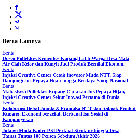
Berita Lainnya
Berita
Dosen Poltekkes Kemenkes Kupang Latih Warga Desa Mata
Air Olah Kelor dan Kunyit Jadi Produk Bernilai Ekonomi
Berita
Injeksi Creative Center Cetak Inovator Muda NTT, Siap
Dampingi Jus Pepaya Hijau hingga Berdaya Saing Nasional
Berita
Mahasiswa Poltekkes Kupang Ciptakan Jus Pepaya Hijau,
Injeksi Creative Center Sebut Inovasi Pertama di Dunia
Berita
Kolaborasi Hebat Jamda X Pramuka NTT dan Saboak Pemkot
Kupang, Ekonomi bergeliat, Berbagai Isu Sosial di
Kampanyekan
Berita
Jokowi Minta Kader PSI Perkuat Struktur hingga Desa,
Target Tuntas 100 Persen Sebelum Akhir 2026