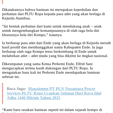
Dikatakannya bahwa bantuan ini merupakan kepedulian dan
perhatian dari PLTU Ropa kepada para atlet yang akan berlaga di
Kejurda Atambua.
“Ini bentuk perhatian dari kami untuk mendukung anak – anak
untuk mengembangkan kemampuannya di olah raga bela diri
khususnya bela diri Kempo,” katanya.
Ia berharap para atlet dari Ende yang akan berlaga di Kejurda meraih
hasil positif dan membanggakan nama Kabupaten Ende. Ia juga
berharap olah raga Kempo terus berkembang di Ende untuk
melahirkan atlet – atlet muda yang bisa dikirim ke tingkat nasional.
Dikesmpatan yang sama Ketua Perkemi Ende, Elfrid Sani
mengucapkan terima kasih dukungan dari PLTU Ropa. Ia
mengatakan baru kali ini Perkemi Ende mendapatkan bantuan
sebesar ini.
Baca Juga:
Manajemen PT PLN Nusantara Power
Services PLTU Ropa Ucapkan Selamat Hari Raya Idul
Adha 1446 Hijriah Tahun 2025
“Kami baru rasakan bantuan seperti ini dalam sejarah kempo di