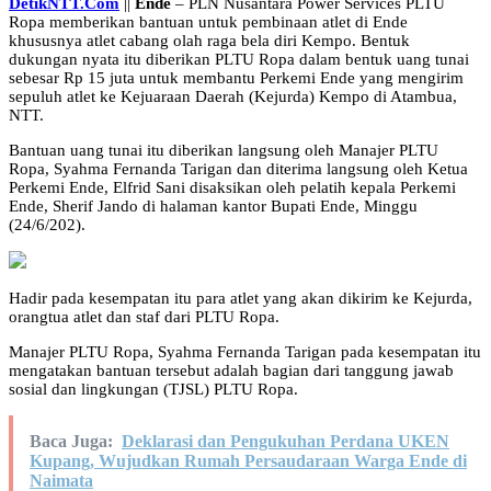
DetikNTT.Com
||
Ende
– PLN Nusantara Power Services PLTU
Ropa memberikan bantuan untuk pembinaan atlet di Ende
khususnya atlet cabang olah raga bela diri Kempo. Bentuk
dukungan nyata itu diberikan PLTU Ropa dalam bentuk uang tunai
sebesar Rp 15 juta untuk membantu Perkemi Ende yang mengirim
sepuluh atlet ke Kejuaraan Daerah (Kejurda) Kempo di Atambua,
NTT.
Bantuan uang tunai itu diberikan langsung oleh Manajer PLTU
Ropa, Syahma Fernanda Tarigan dan diterima langsung oleh Ketua
Perkemi Ende, Elfrid Sani disaksikan oleh pelatih kepala Perkemi
Ende, Sherif Jando di halaman kantor Bupati Ende, Minggu
(24/6/202).
Hadir pada kesempatan itu para atlet yang akan dikirim ke Kejurda,
orangtua atlet dan staf dari PLTU Ropa.
Manajer PLTU Ropa, Syahma Fernanda Tarigan pada kesempatan itu
mengatakan bantuan tersebut adalah bagian dari tanggung jawab
sosial dan lingkungan (TJSL) PLTU Ropa.
Baca Juga:
Deklarasi dan Pengukuhan Perdana UKEN
Kupang, Wujudkan Rumah Persaudaraan Warga Ende di
Naimata