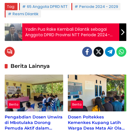
Tag:
65 Anggota DPRD NTT
Periode 2024 - 2029
Resmi Dilantik
Yadin Pua Rake Kembali Dilantik sebagai
Anggota DPRD Provinsi NTT Periode 2024-
2029
Berita Lainnya
Berita
Berita
Pengabdian Dosen Unwira
Dosen Poltekkes
di Mbotulaka Dorong
Kemenkes Kupang Latih
Pemuda Aktif dalam
Warga Desa Mata Air Olah