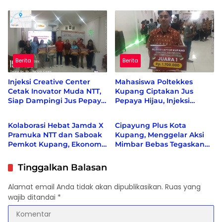
Kebijakan Desa
Kelor dan Kunyit Jadi
Produk Bernilai Ekonomi
Berita
Berita
Injeksi Creative Center
Mahasiswa Poltekkes
Cetak Inovator Muda NTT,
Kupang Ciptakan Jus
Siap Dampingi Jus Pepaya
Pepaya Hijau, Injeksi
Berita
Politik
Hijau hingga Berdaya
Creative Center Sebut
Saing Nasional
Inovasi Pertama di Dunia
Kolaborasi Hebat Jamda X
Cipayung Plus Kota
Pramuka NTT dan Saboak
Kupang, Menggelar Aksi
Pemkot Kupang, Ekonomi
Mimbar Bebas Tegaskan
bergeliat, Berbagai Isu
Penolakan Penyematan
Sosial di Kampanyekan
Gelar “RAJA TIMOR”
Tinggalkan Balasan
Kepada Presiden RI KE-7 H.
Ir. JOKO WIDODO
Alamat email Anda tidak akan dipublikasikan.
Ruas yang
wajib ditandai
*