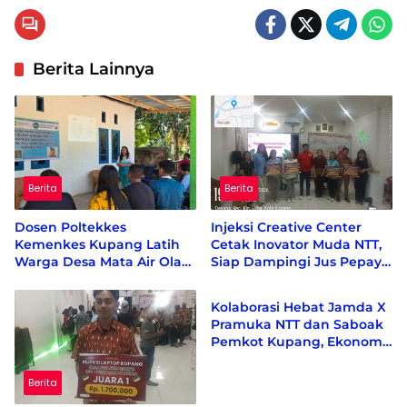
Berita Lainnya
Berita
Berita
Dosen Poltekkes
Injeksi Creative Center
Kemenkes Kupang Latih
Cetak Inovator Muda NTT,
Warga Desa Mata Air Olah
Siap Dampingi Jus Pepaya
Berita
Kelor dan Kunyit Jadi
Hijau hingga Berdaya
Produk Bernilai Ekonomi
Saing Nasional
Kolaborasi Hebat Jamda X
Pramuka NTT dan Saboak
Pemkot Kupang, Ekonomi
bergeliat, Berbagai Isu
Sosial di Kampanyekan
Berita