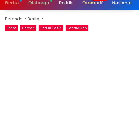
Berita
Olahraga
Politik
Otomotif
Nasional
Beranda
Berita
Berita
Daerah
Peduli Kasih
Pendidikan