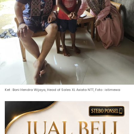
Ket : Boni Hendra Wijaya, Head of Sales XL Axiata NTT, Foto : istimewa