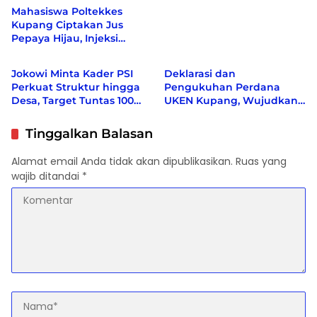
Mahasiswa Poltekkes
Kupang Ciptakan Jus
Pepaya Hijau, Injeksi
Berita
Berita
Creative Center Sebut
Inovasi Pertama di Dunia
Jokowi Minta Kader PSI
Deklarasi dan
Perkuat Struktur hingga
Pengukuhan Perdana
Desa, Target Tuntas 100
UKEN Kupang, Wujudkan
Persen Sebelum Akhir
Rumah Persaudaraan
2026
Warga Ende di Naimata
Tinggalkan Balasan
Alamat email Anda tidak akan dipublikasikan.
Ruas yang
wajib ditandai
*