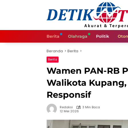
Langsung
ke
konten
Berita
Olahraga
Politik
Otom
Beranda
Berita
Berita
Wamen PAN-RB P
Walikota Kupang,
Responsif
Redaksi
3 Min Baca
12 Mei 2026