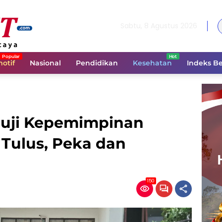
Sabtu, 8 Agustus 2026
otif
Nasional
Pendidikan
Kesehatan
Indeks Be
uji Kepemimpinan
 Tulus, Peka dan
150