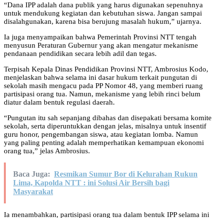
“Dana IPP adalah dana publik yang harus digunakan sepenuhnya
untuk mendukung kegiatan dan kebutuhan siswa. Jangan sampai
disalahgunakan, karena bisa berujung masalah hukum,” ujarnya.
Ia juga menyampaikan bahwa Pemerintah Provinsi NTT tengah
menyusun Peraturan Gubernur yang akan mengatur mekanisme
pendanaan pendidikan secara lebih adil dan tegas.
Terpisah Kepala Dinas Pendidikan Provinsi NTT, Ambrosius Kodo,
menjelaskan bahwa selama ini dasar hukum terkait pungutan di
sekolah masih mengacu pada PP Nomor 48, yang memberi ruang
partisipasi orang tua. Namun, mekanisme yang lebih rinci belum
diatur dalam bentuk regulasi daerah.
“Pungutan itu sah sepanjang dibahas dan disepakati bersama komite
sekolah, serta diperuntukkan dengan jelas, misalnya untuk insentif
guru honor, pengembangan siswa, atau kegiatan lomba. Namun
yang paling penting adalah memperhatikan kemampuan ekonomi
orang tua,” jelas Ambrosius.
Baca Juga:
Resmikan Sumur Bor di Kelurahan Rukun
Lima, Kapolda NTT : ini Solusi Air Bersih bagi
Masyarakat
Ia menambahkan, partisipasi orang tua dalam bentuk IPP selama ini