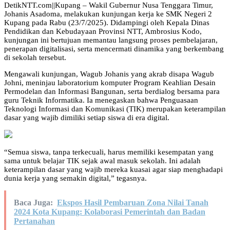
DetikNTT.com||Kupang – Wakil Gubernur Nusa Tenggara Timur,
Johanis Asadoma, melakukan kunjungan kerja ke SMK Negeri 2
Kupang pada Rabu (23/7/2025). Didampingi oleh Kepala Dinas
Pendidikan dan Kebudayaan Provinsi NTT, Ambrosius Kodo,
kunjungan ini bertujuan memantau langsung proses pembelajaran,
penerapan digitalisasi, serta mencermati dinamika yang berkembang
di sekolah tersebut.
Mengawali kunjungan, Wagub Johanis yang akrab disapa Wagub
Johni, meninjau laboratorium komputer Program Keahlian Desain
Permodelan dan Informasi Bangunan, serta berdialog bersama para
guru Teknik Informatika. Ia menegaskan bahwa Penguasaan
Teknologi Informasi dan Komunikasi (TIK) merupakan keterampilan
dasar yang wajib dimiliki setiap siswa di era digital.
“Semua siswa, tanpa terkecuali, harus memiliki kesempatan yang
sama untuk belajar TIK sejak awal masuk sekolah. Ini adalah
keterampilan dasar yang wajib mereka kuasai agar siap menghadapi
dunia kerja yang semakin digital,” tegasnya.
Baca Juga:
Ekspos Hasil Pembaruan Zona Nilai Tanah
2024 Kota Kupang: Kolaborasi Pemerintah dan Badan
Pertanahan