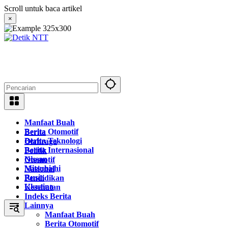
Langsung
Scroll untuk baca artikel
ke
×
konten
Manfaat Buah
Berita Otomotif
Berita
Berita Teknologi
Olahraga
Berita Internasional
Politik
Nissan
Otomotif
Mitsubishi
Nasional
Rusia
Pendidikan
Ukraina
Kesehatan
Indeks Berita
Lainnya
Manfaat Buah
Berita Otomotif