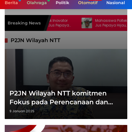
Berita
Olahraga
Politik
Otomotif
Nasional
ive Center Cetak Inovator
Mahasiswa Poltekkes Kupang Cip
Breaking News
iap Dampingi Jus Pepaya
Jus Pepaya Hijau, Injeksi Creative 
 Berdaya Saing Nasional
Sebut Inovasi Pertama di Dunia
P2JN Wilayah NTT
P2JN Wilayah NTT komitmen
Fokus pada Perencanaan dan
Pengawasan Jalan Nasional
9 Januari 2025