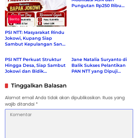
Ir. JOKO WIDODO
Pungutan Rp250 Ribu
Sambut Jokowi
Berita
PSI NTT: Masyarakat Rindu
Jokowi, Kupang Siap
Sambut Kepulangan Sang
Berita
Politik
Presiden ke-7
PSI NTT Perkuat Struktur
Jane Natalia Suryanto di
Hingga Desa, Siap Sambut
Balik Sukses Pelantikan
Jokowi dan Bidik
PAN NTT yang Dipuji
Kemenangan Pemilu 2029
Ketum Zulkifli Hasan
Tinggalkan Balasan
Alamat email Anda tidak akan dipublikasikan.
Ruas yang
wajib ditandai
*