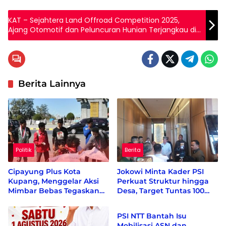
KAT – Sejahtera Land Offroad Competition 2025,
Ajang Otomotif dan Peluncuran Hunian Terjangkau di
Kupang
Berita Lainnya
Politik
Berita
Cipayung Plus Kota
Jokowi Minta Kader PSI
Kupang, Menggelar Aksi
Perkuat Struktur hingga
Mimbar Bebas Tegaskan
Desa, Target Tuntas 100
Berita
Penolakan Penyematan
Persen Sebelum Akhir
Gelar “RAJA TIMOR”
2026
PSI NTT Bantah Isu
Kepada Presiden RI KE-7 H.
Mobilisasi ASN dan