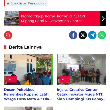
Sosialisasi Penguatan
Promo “Ngopi Rame-Rame” di ASTON
Kupang Hotel & Convention Center
Berita Lainnya
Berita
Berita
Dosen Poltekkes
Injeksi Creative Center
Kemenkes Kupang Latih
Cetak Inovator Muda NTT,
Warga Desa Mata Air Olah
Siap Dampingi Jus Pepaya
Berita
Kelor dan Kunyit Jadi
Hijau hingga Berdaya
Produk Bernilai Ekonomi
Saing Nasional