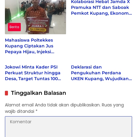
Kolaborasi Hebat Jamda X
Pramuka NTT dan Saboak
Pemkot Kupang, Ekonomi
bergeliat, Berbagai Isu
Sosial di Kampanyekan
Berita
Mahasiswa Poltekkes
Kupang Ciptakan Jus
Pepaya Hijau, Injeksi
Berita
Berita
Creative Center Sebut
Inovasi Pertama di Dunia
Jokowi Minta Kader PSI
Deklarasi dan
Perkuat Struktur hingga
Pengukuhan Perdana
Desa, Target Tuntas 100
UKEN Kupang, Wujudkan
Persen Sebelum Akhir
Rumah Persaudaraan
2026
Warga Ende di Naimata
Tinggalkan Balasan
Alamat email Anda tidak akan dipublikasikan.
Ruas yang
wajib ditandai
*