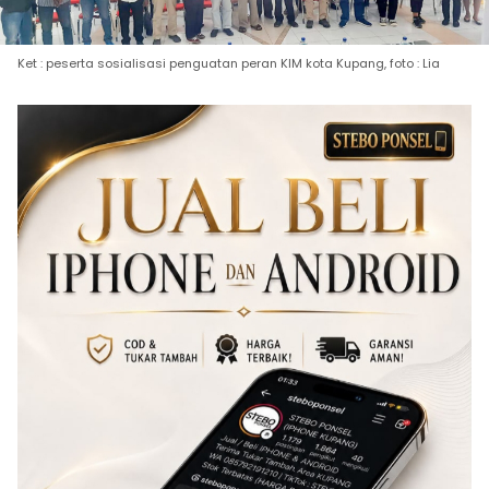
Ket : peserta sosialisasi penguatan peran KIM kota Kupang, foto : Lia